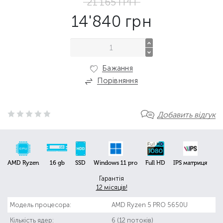
21'165
ГРН
14'840
грн
Бажання
Порівняння
Добавить відгук
AMD Ryzen
16 gb
SSD
Windows 11 pro
Full HD
IPS матриця
Гарантія
12 місяців!
Модель процесора:
AMD Ryzen 5 PRO 5650U
Кількість ядер:
6 (12 потоків)