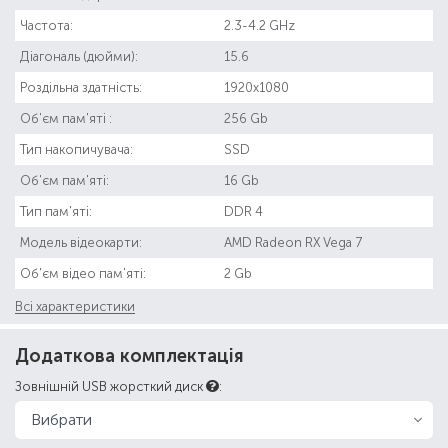
Частота:
2.3-4.2 GHz
Діагональ (дюйми):
15.6
Роздільна здатність:
1920x1080
Об'єм пам'яті :
256 Gb
Тип накопичувача:
SSD
Об'єм пам'яті:
16 Gb
Тип пам'яті:
DDR 4
Модель відеокарти:
AMD Radeon RX Vega 7
Об'єм відео пам'яті:
2 Gb
Всі характеристики
Додаткова комплектація
Зовнішній USB жорсткий диск
: