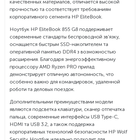
качественных материалов, отличается высокой
прочностью та соответствует требованиям
корпоративного сегмента HP EliteBook.
Ноутбук HP EliteBook 855 G8 поддерживает
современные стандарты беспроводной зв'язку,
оснащается быстрым SSD-накопителем та
оперативной памятью DDR4 з возможностью
расширения. Благодаря энергоэффективному
процессору AMD Ryzen PRO прилад
демонстрирует отличную автономность, что
особенно важно для командировок, удаленной
роботи та деловых поездок.
Дополнительными преимуществами модели
являются подсветка клавіатури, сканер отпечатка
пальца, современные интерфейсы USB Type-C,
HDMI та USB 3.2, а також поддержка
корпоративных технологий безопасности HP Wolf
Security. Ноутбук идеально подходит для