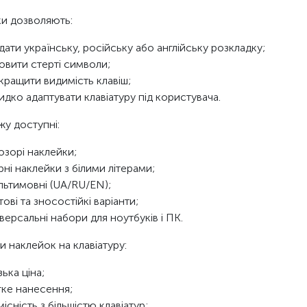
и дозволяють:
дати українську, російську або англійську розкладку;
овити стерті символи;
кращити видимість клавіш;
идко адаптувати клавіатуру під користувача.
жу доступні:
озорі наклейки;
рні наклейки з білими літерами;
льтимовні (UA/RU/EN);
тові та зносостійкі варіанти;
іверсальні набори для ноутбуків і ПК.
и наклейок на клавіатуру:
зька ціна;
гке нанесення;
місність з більшістю клавіатур;