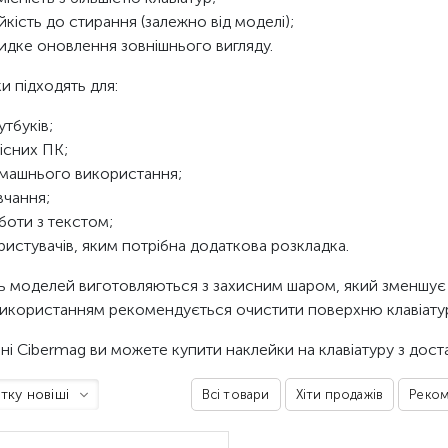
ійкість до стирання (залежно від моделі);
идке оновлення зовнішнього вигляду.
и підходять для:
утбуків;
існих ПК;
машнього використання;
вчання;
боти з текстом;
ристувачів, яким потрібна додаткова розкладка.
ть моделей виготовляються з захисним шаром, який зменшує с
икористанням рекомендується очистити поверхню клавіатури
ні Cibermag ви можете купити наклейки на клавіатуру з достав
тку новіші
Всі товари
Хіти продажів
Реком