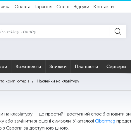
тавка
Оплата
Гарантія
Статті
Відгуки
Контакти
ори
Комплекти
Знижки
Планшети
Сервери
 та комп’ютерів
Наклейки на клавітуру
и на клавіатуру — це простий і доступний спосіб оновити ви
ку або замінити зношені символи. У каталозі
Cibermag
предст
ур з Європи за доступною ціною.