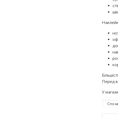
ст
шв
Наклейк
но
оф
до
на
ро
ко
Більшіс
Перед в
У магази
Споча