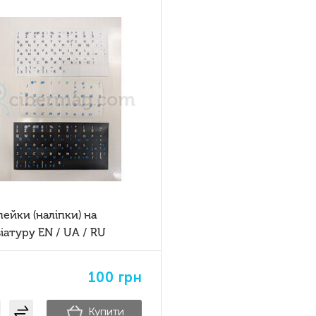
ейки (наліпки) на
іатуру EN / UA / RU
100
грн
Купити