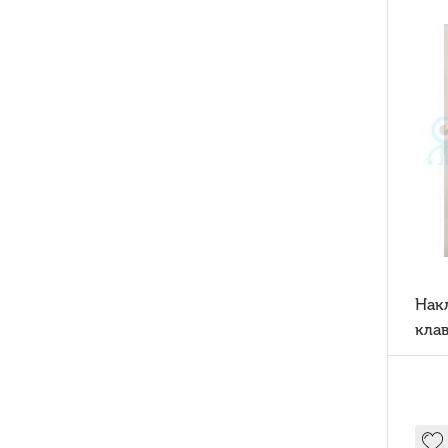
Накл
клав