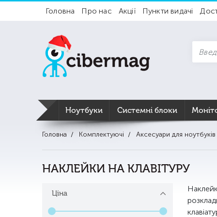
Головна
Про нас
Акції
Пункти видачі
Дос
Ноутбуки
Системні блоки
Моніт
Головна
Комплектуючі
Аксесуари для ноутбуків
НАКЛЕЙКИ НА КЛАВІТУРУ
Наклейк
Ціна
розклад
клавіат