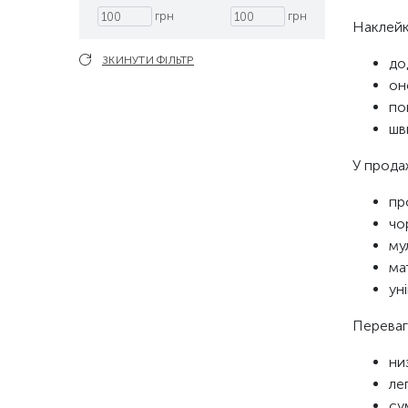
грн
грн
Наклейк
ЗКИНУТИ ФІЛЬТР
до
он
по
шв
У прода
пр
чо
му
ма
ун
Переваг
ни
ле
су