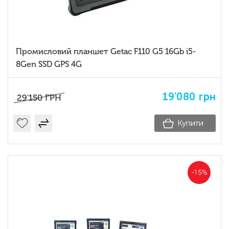
Промисловий планшет Getac F110 G5 16Gb i5-
8Gen SSD GPS 4G
19'080
грн
29'150
ГРН
Купити
-15%