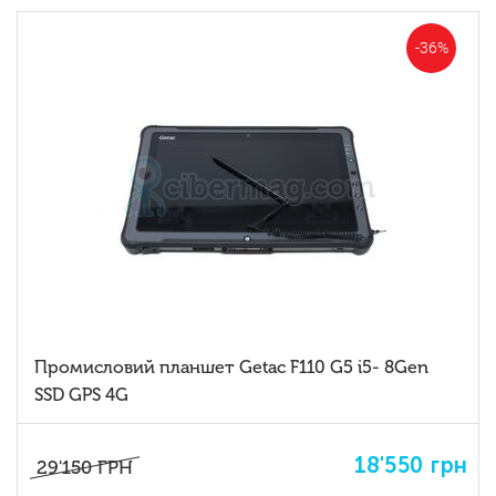
-36%
Промисловий планшет Getac F110 G5 i5- 8Gen
SSD GPS 4G
18'550
грн
29'150
ГРН