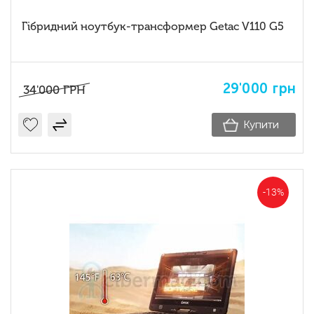
Гібридний ноутбук-трансформер Getac V110 G5
29'000
грн
34'000
ГРН
Купити
-13%