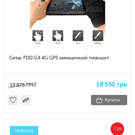
Getac F110 G4 4G GPS захищенний планшет
18'550
грн
19'875
ГРН
Купити
-13%
Новинка