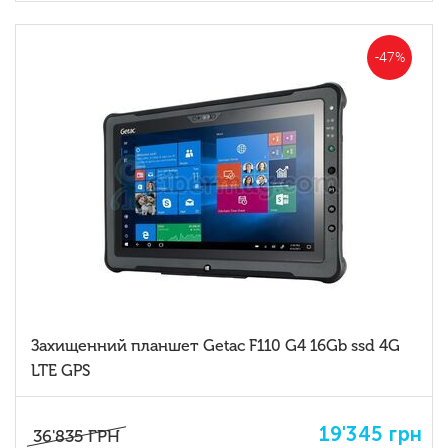
-47%
Заxищенний планшет Getac F110 G4 16Gb ssd 4G
LTE GPS
19'345
грн
36'835
ГРН