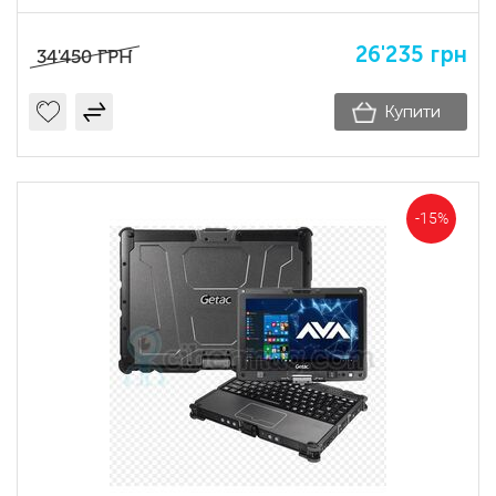
26'235
грн
34'450
ГРН
Купити
-15%