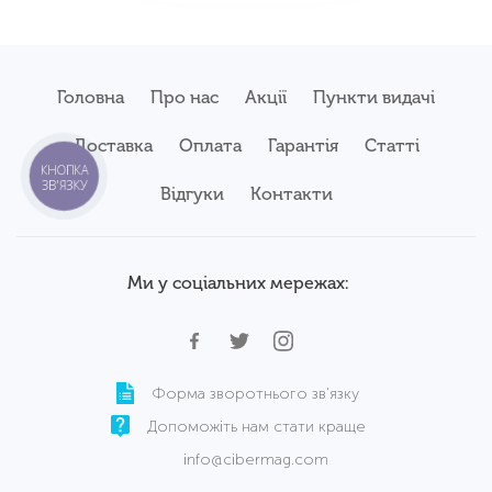
Головна
Про нас
Акції
Пункти видачі
Доставка
Оплата
Гарантія
Статті
КНОПКА
ЗВ'ЯЗКУ
Відгуки
Контакти
Ми у соціальних мережах:
Форма зворотнього зв'язку
Допоможіть нам стати краще
info@cibermag.com