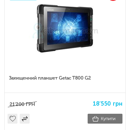
Заxищенний планшет Getac T800 G2
18'550
грн
21'200
ГРН
Купити