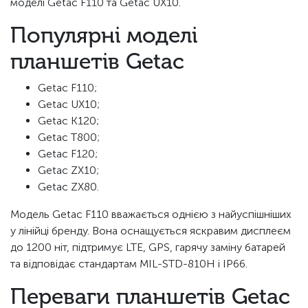
моделі Getac F110 та Getac UX10.
Популярні моделі
планшетів Getac
Getac F110;
Getac UX10;
Getac K120;
Getac T800;
Getac F120;
Getac ZX10;
Getac ZX80.
Модель Getac F110 вважається однією з найуспішніших
у лінійці бренду. Вона оснащується яскравим дисплеєм
до 1200 ніт, підтримує LTE, GPS, гарячу заміну батарей
та відповідає стандартам MIL-STD-810H і IP66.
Переваги планшетів Getac