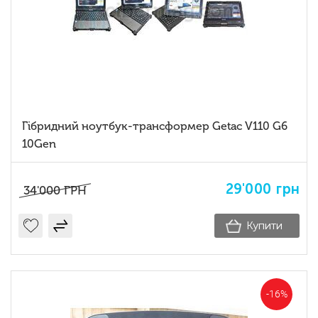
Гібридний ноутбук-трансформер Getac V110 G6
10Gen
29'000
грн
34'000
ГРН
Купити
-16%