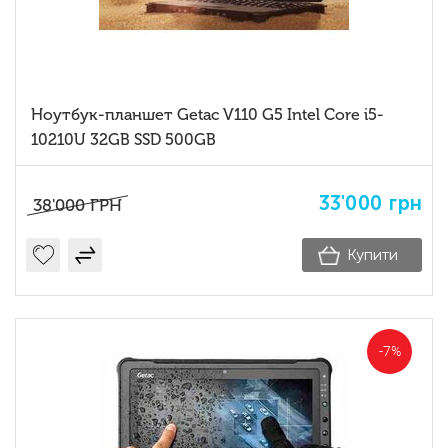
Ноутбук-планшет Getac V110 G5 Intel Core i5-
10210U 32GB SSD 500GB
33'000
грн
38'000
ГРН
Купити
-7%