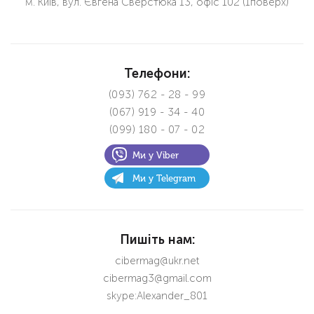
м. Київ, вул. Євгена Сверстюка 13, офіс 102 (1поверх)
Телефони:
(093) 762 - 28 - 99
(067) 919 - 34 - 40
(099) 180 - 07 - 02
Ми у Viber
Ми у Telegram
Пишіть нам:
с
ibermag@ukr.net
с
ibermag3@gmail.com
skype:Alexander_801