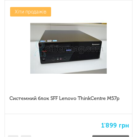
Хіти продажів
Системний блок SFF Lenovo ThinkCentre M57p
1'899
грн