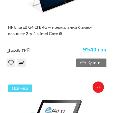
HP Elite x2 G4 LTE 4G— преміальний бізнес-
планшет 2-у-1 з Intel Core i5
9'540
грн
15'635
ГРН
Купити
-7%
Новинка