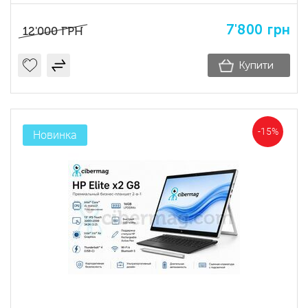
7'800
грн
12'000
ГРН
Купити
-15%
Новинка