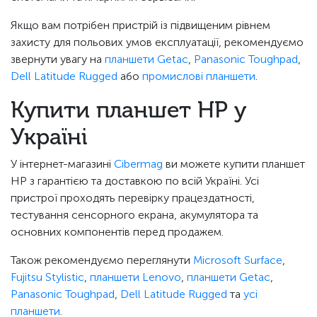
Якщо вам потрібен пристрій із підвищеним рівнем
захисту для польових умов експлуатації, рекомендуємо
звернути увагу на
планшети Getac
,
Panasonic Toughpad
,
Dell Latitude Rugged
або
промислові планшети
.
Купити планшет HP у
Україні
У інтернет-магазині
Cibermag
ви можете купити планшет
HP з гарантією та доставкою по всій Україні. Усі
пристрої проходять перевірку працездатності,
тестування сенсорного екрана, акумулятора та
основних компонентів перед продажем.
Також рекомендуємо переглянути
Microsoft Surface
,
Fujitsu Stylistic
,
планшети Lenovo
,
планшети Getac
,
Panasonic Toughpad
,
Dell Latitude Rugged
та
усі
планшети
.