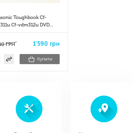
asonic Toughbook Cf-
311u Cf-vdm312u DVD
i Drive for Cf-31
1'590
грн
80
ГРН
Купити