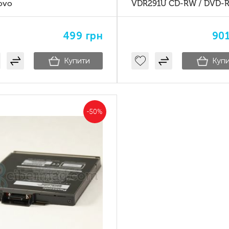
ovo
VDR291U CD-RW / DVD-
Combo Drive для Panason
Toughbook CF-29
499
грн
90
Купити
Куп
-50%