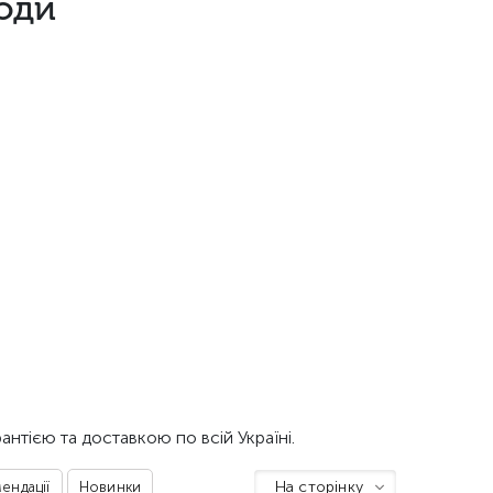
оди
нтією та доставкою по всій Україні.
На сторінку
ендації
Новинки