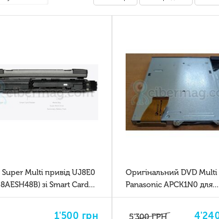
Super Multi привід UJ8E0
Оригінальний DVD Multi 
8AESH48B) зі Smart Card
Panasonic APCK1N0 для
er для Getac B300
Panasonic Toughbook CF
1'500
грн
4'24
5'300
ГРН