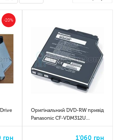
-20%
Drive
Оригінальний DVD-RW привід
Panasonic CF-VDM312U
-54
(6FKSE90931) для Panasonic
Toughbook CF-31
0
грн
1'060
грн