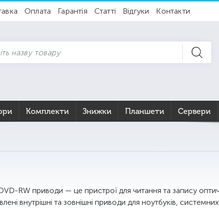
тавка
Оплата
Гарантія
Статті
Відгуки
Контакти
ори
Комплекти
Знижки
Планшети
Сервери
DVD-RW приводи — це пристрої для читання та запису оптичн
лені внутрішні та зовнішні приводи для ноутбуків, системних 