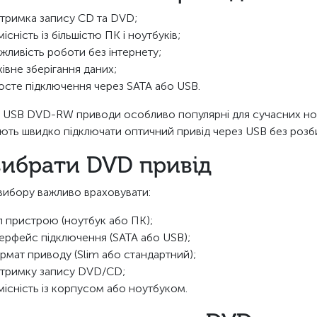
дтримка запису CD та DVD;
місність із більшістю ПК і ноутбуків;
жливість роботи без інтернету;
хівне зберігання даних;
осте підключення через SATA або USB.
і USB DVD-RW приводи особливо популярні для сучасних ноу
ють швидко підключати оптичний привід через USB без роз
вибрати DVD привід
 вибору важливо враховувати:
п пристрою (ноутбук або ПК);
терфейс підключення (SATA або USB);
рмат приводу (Slim або стандартний);
дтримку запису DVD/CD;
місність із корпусом або ноутбуком.