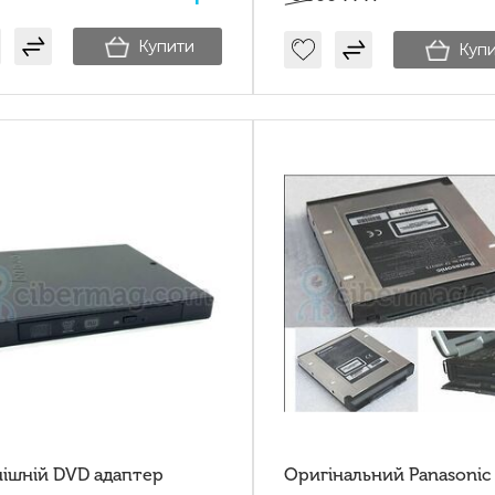
Купити
Куп
нішній DVD адаптер
Оригінальний Panasonic