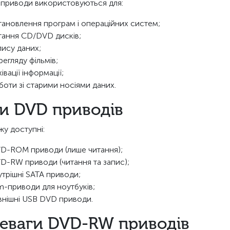
 приводи використовуються для:
тановлення програм і операційних систем;
тання CD/DVD дисків;
пису даних;
регляду фільмів;
івації інформації;
боти зі старими носіями даних.
и DVD приводів
жу доступні:
D-ROM приводи (лише читання);
D-RW приводи (читання та запис);
утрішні SATA приводи;
im-приводи для ноутбуків;
внішні USB DVD приводи.
еваги DVD-RW приводів