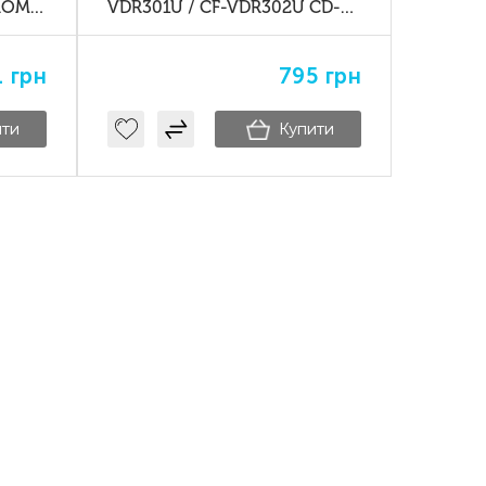
ROM
VDR301U / CF-VDR302U CD-
ic
RW / DVD-ROM Combo Drive
для Panasonic Toughbook CF-
1
грн
795
грн
30
ити
Купити