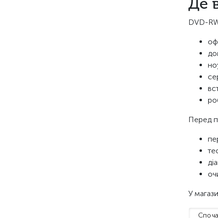
Де 
DVD-RW 
оф
до
но
се
вс
ро
Перед п
пе
те
ді
оч
У магаз
Споча