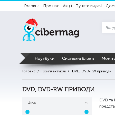
Головна
Про нас
Акції
Пункти видачі
Дос
Ноутбуки
Системні блоки
Моніт
Головна
Комплектуючі
DVD, DVD-RW приводи
DVD, DVD-RW ПРИВОДИ
DVD та 
Ціна
представ