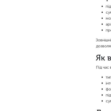
пі
су
мо
ар
пр
Зовнішн
дозволя
Як 
Під час
ти
ін
фо
пі
су