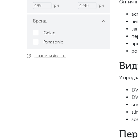
Оптичні
грн
грн
вс
Бренд
чи
за
Getac
пе
Panasonic
арх
ро
ЗКИНУТИ ФІЛЬТР
Вид
У прода
DV
DV
вн
sl
зо
Пер