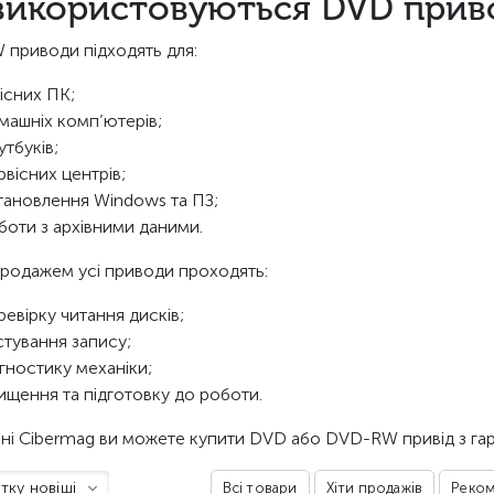
використовуються DVD прив
приводи підходять для:
існих ПК;
машніх комп’ютерів;
утбуків;
рвісних центрів;
тановлення Windows та ПЗ;
боти з архівними даними.
родажем усі приводи проходять:
ревірку читання дисків;
стування запису;
агностику механіки;
ищення та підготовку до роботи.
ині Cibermag ви можете купити DVD або DVD-RW привід з гара
тку новіші
Всі товари
Хіти продажів
Реком