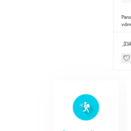
Pan
vdm
Mult
3'1