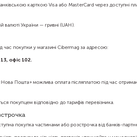
нківською карткою Visa або MasterCard через доступні пла
й валюті України — гривні (UAH).
д час покупки у магазині Cibermag за адресою:
13, офіс 102.
«Нова Пошта» можлива оплата післяплатою під час отриман
ться покупцем відповідно до тарифів перевізника.
зстрочка
ступна покупка частинами або розстрочка від банків-партне