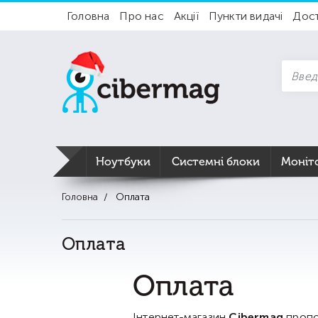
Головна
Про нас
Акції
Пункти видачі
Дос
Ноутбуки
Системні блоки
Моніт
Головна
Оплата
Оплата
Оплата
Інтернет-магазин
Cibermag
пропон