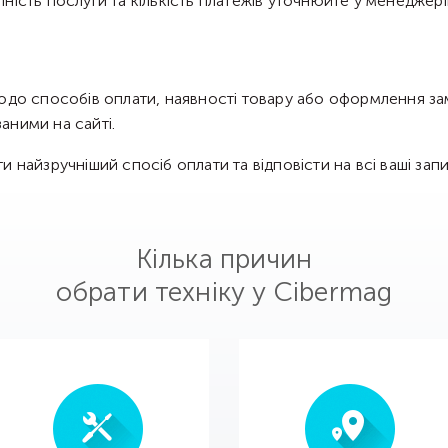
ність послуги та кількість платежів уточнюйте у менедже
одо способів оплати, наявності товару або оформлення за
аними на сайті.
 найзручніший спосіб оплати та відповісти на всі ваші запи
Кілька причин
обрати техніку у Cibermag