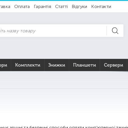
тавка
Оплата
Гарантія
Статті
Відгуки
Контакти
ори
Комплекти
Знижки
Планшети
Сервери
ує зручні та безпечні способи оплати комп'ютерної техні