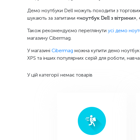
Демо ноутбуки Dell можуть походити з торгових
шукають за запитами
«ноутбук Dell з вітрини»
,
Також рекомендуємо переглянути
усі демо ноу
магазину Cibermag.
У магазині
Cibermag
можна купити демо ноутбук De
XPS та інших популярних серій для роботи, навча
У цій категорії немає товарів