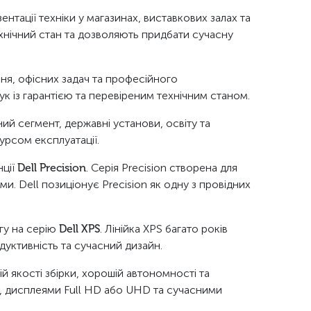
тації техніки у магазинах, виставкових залах та
ехнічний стан та дозволяють придбати сучасну
ння, офісних задач та професійного
 із гарантією та перевіреним технічним станом.
ний сегмент, державні установи, освіту та
урсом експлуатації.
нції
Dell Precision
. Серія Precision створена для
 Dell позиціонує Precision як одну з провідних
гу на серію
Dell XPS
. Лінійка XPS багато років
дуктивність та сучасний дизайн.
ій якості збірки, хорошій автономності та
, дисплеями Full HD або UHD та сучасними