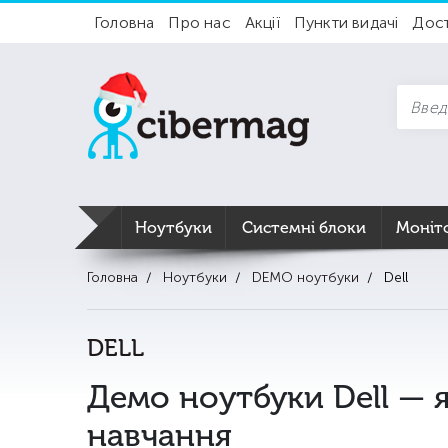
Головна
Про нас
Акції
Пункти видачі
Дос
Ноутбуки
Системні блоки
Моніт
Головна
Ноутбуки
DEMO ноутбуки
Dell
DELL
Демо ноутбуки Dell — я
навчання