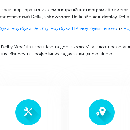
 залів, корпоративних демонстраційних програм або виставк
«виставковий Dell»
,
«showroom Dell»
або
«ex-display Dell»
.
тбуки
,
ноутбуки Dell б/у
,
ноутбуки HP
,
ноутбуки Lenovo
та
но
ll у Україні з гарантією та доставкою. У каталозі представлен
ння, бізнесу та професійних задач за вигідною ціною.