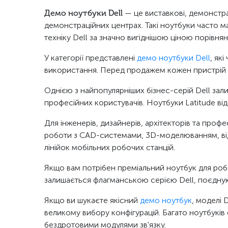
Демо ноутбуки Dell
— це виставкові, демонстра
демонстраційних центрах. Такі ноутбуки часто м
техніку Dell за значно вигіднішою ціною порівн
У категорії представлені
демо ноутбуки Dell
, як
використання. Перед продажем кожен пристрій п
Однією з найпопулярніших бізнес-серій Dell за
професійних користувачів. Ноутбуки Latitude ві
Для інженерів, дизайнерів, архітекторів та проф
роботи з CAD-системами, 3D-моделюванням, віде
лінійок мобільних робочих станцій.
Якщо вам потрібен преміальний ноутбук для робо
залишається флагманською серією Dell, поєднуюч
Якщо ви шукаєте якісний
демо ноутбук
, моделі 
великому вибору конфігурацій. Багато ноутбукі
бездротовими модулями зв'язку.