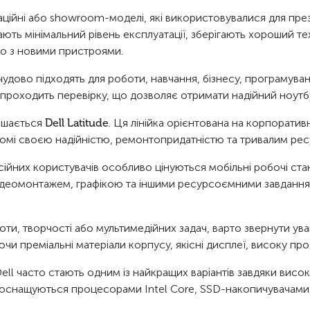
ційні або showroom-моделі, які використовувалися для презен
ають мінімальний рівень експлуатації, зберігають хороший т
яно з новими пристроями.
і чудово підходять для роботи, навчання, бізнесу, програмува
роходить перевірку, що дозволяє отримати надійний ноутбук
лишається
Dell Latitude
. Ця лінійка орієнтована на корпоратив
домі своєю надійністю, ремонтопридатністю та тривалим рес
есійних користувачів особливо цінуються мобільні робочі ста
омонтажем, графікою та іншими ресурсоємними завданнями.
ти, творчості або мультимедійних задач, варто звернути ува
и преміальні матеріали корпусу, якісні дисплеї, високу про
Dell часто стають одним із найкращих варіантів завдяки висок
в оснащуються процесорами Intel Core, SSD-накопичувачами