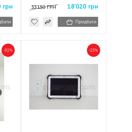
8Gb ssd 500Gb
0
грн
18'020
грн
33'150
ГРН
дбати
Придбати
-32%
-25%