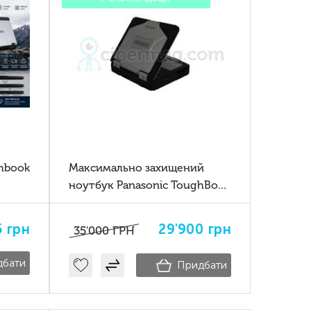
hbook
Максимально захищений
ноутбук Panasonic ToughBook
CF-31 mk5 32Gb ssd 1Tb
5
грн
29'900
грн
35'000
ГРН
дбати
Придбати