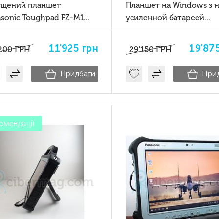
ищений планшет
Планшет на Windows з 
asonic Toughpad FZ-M1
усиленной батареей
4G GPS Core i5 8Gb
Panasonic Toughpad FZ-
256 Barecode сканер
4G+GPS
11'925
грн
19'87
200
ГРН
29'150
ГРН
Придбати
При
омендації