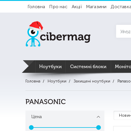
Головна
Про нас
Акції
Магазини
Доставк
Ноутбуки
Системні блоки
Моніт
Головна
Ноутбуки
Захищені ноутбуки
Panaso
PANASONIC
Новин
Цена