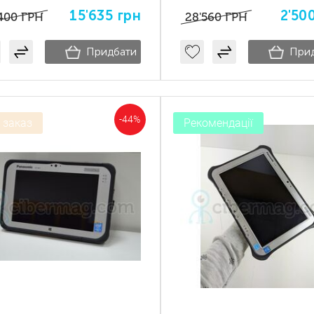
15'635
грн
2'50
400
ГРН
28'560
ГРН
Придбати
При
-44%
 заказ
Рекомендації