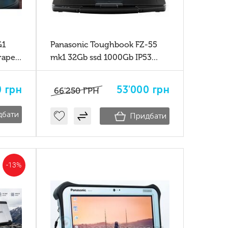
G1
Panasonic Toughbook FZ-55
mk1 32Gb ssd 1000Gb IP53
MIL-STD 810H
0
грн
53'000
грн
66'250
ГРН
дбати
Придбати
-13%