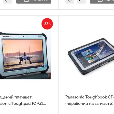
-33%
ищений планшет
Panasonic Toughbook CF
asonic Toughpad FZ-G1
(нерабочий на запчасти)
7Gen [SSD 256]