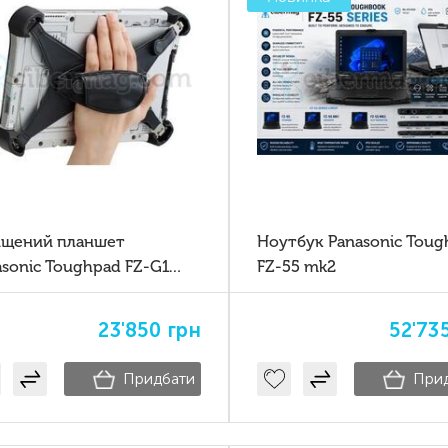
ищений планшет
Ноутбук Panasonic Toug
asonic Toughpad FZ-G1
FZ-55 mk2
 7Gen 4G GPS Lan
23'850
грн
52'73
Придбати
При