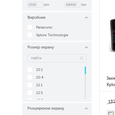
грн
грн
Виробник
Panasonic
Xplore Technologie
Розмір екрану
10.1
10.4
Зах
Xplore
12.1
7
12.5
13.3
13'
Розширення екрану
14