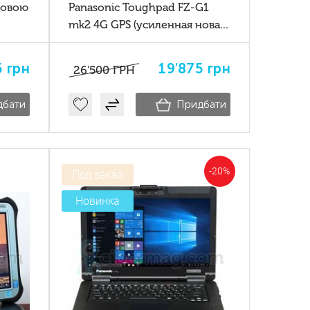
новою
Panasonic Toughpad FZ-G1
mk2 4G GPS (усиленная нова
G1
батарея)
5
грн
19'875
грн
26'500
ГРН
дбати
Придбати
-20%
Под заказ
Новинка