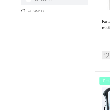
СБРОСИТЬ
Pan
mk3
Рек