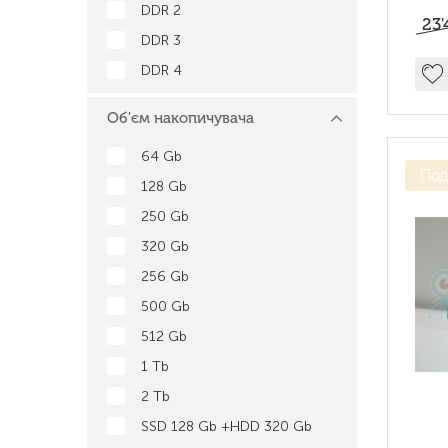
DDR 2
23'
DDR 3
DDR 4
Об'єм накопичувача
64 Gb
Под
128 Gb
250 Gb
320 Gb
256 Gb
500 Gb
512 Gb
1 Tb
2 Tb
SSD 128 Gb +HDD 320 Gb