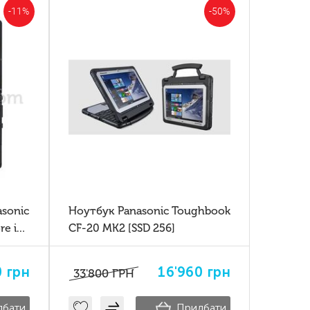
-11%
-50%
sonic
Ноутбук Panasonic Toughbook
e i5-
CF-20 MK2 [SSD 256]
0
грн
16'960
грн
33'800
ГРН
дбати
Придбати