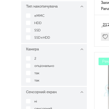
Зах
Тип накопичувача
Pan
mk3 
eMMC
ssd
HDD
21'
SSD
SSD+HDD
Камера
2
Рек
опціонально
так
так
Сенсорний екран
ні
сенсорний