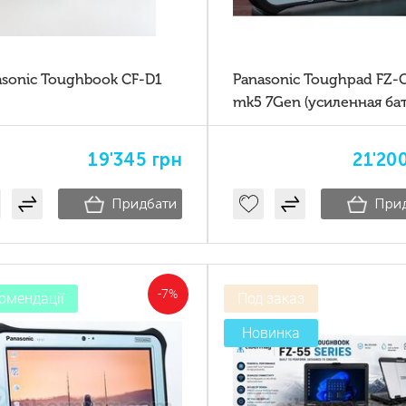
asonic Toughbook CF-D1
Panasonic Toughpad FZ-
mk5 7Gen (усиленная батарея
+ крепление на руку)
19'345
грн
21'20
Придбати
При
-7%
омендації
Под заказ
Новинка