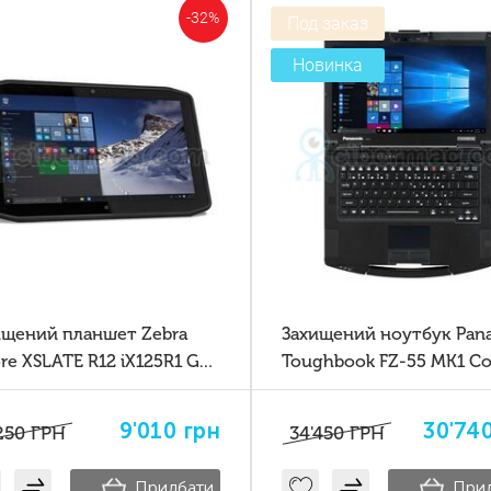
-32%
Под заказ
Новинка
ищений планшет Zebra
Захищений ноутбук Pana
 XSLATE R12 iX125R1 Gen
Toughbook FZ-55 MK1 Cor
8365U 4G GPS
9'010
грн
30'74
250
ГРН
34'450
ГРН
Придбати
При