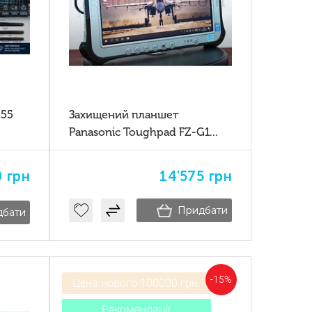
-55
Захищений планшет
Panasonic Toughpad FZ-G1
mk5 7Gen
0
грн
14'575
грн
Придбати
дбати
-15%
Цена нового 100000 грн.
Рекомендації