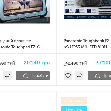
ищений планшет
Panasonic Toughbook FZ
asonic Toughpad FZ-G1
mk1 IP53 MIL-STD 810H
 Lan-порт (RJ45)
20'140
грн
37'10
600
ГРН
42'400
ГРН
Придбати
При
Под заказ
Новинка