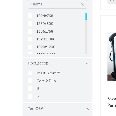
15.6
7
1024x768
1280x800
1366x768
1920x1080
1920x1200
2160x1440
Процессор
Intel® Atom™
Core 2 Duo
i5
i7
Зах
Pan
Тип ОЗУ
mk5 