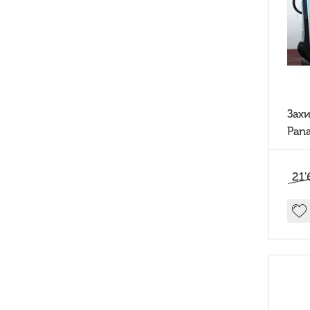
Зах
Pan
mk5
21'