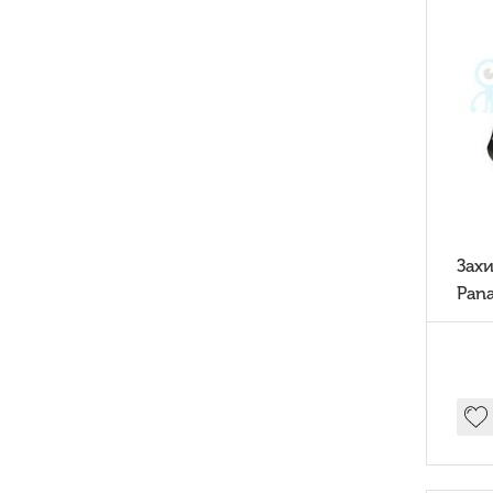
Зах
Pan
mk5