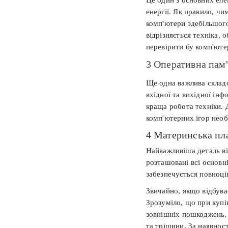
енергії. Як правило, ч
комп'ютери здебільшог
відрізняється техніка, 
перевірити бу комп'юте
3 Оперативна пам'
Ще одна важлива складов
вхідної та вихідної ін
краща робота техніки. 
комп'ютерних ігор необ
4 Материнська пл
Найважливіша деталь ві
розташовані всі основн
забезпечується повноці
Звичайно, якщо відбуває
Зрозуміло, що при купі
зовнішніх пошкоджень, 
та тріщини. За наявност