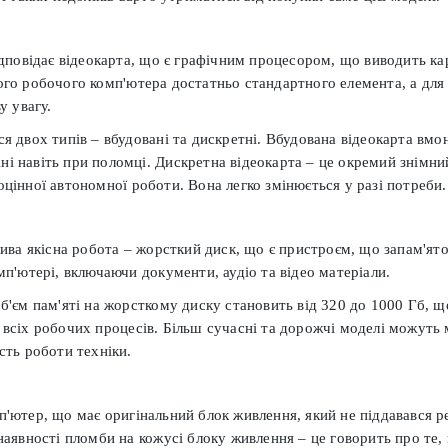
ідповідає відеокарта, що є графічним процесором, що виводить ка
го робочого комп'ютера достатньо стандартного елемента, а для 
у увагу.
я двох типів – вбудовані та дискретні. Вбудована відеокарта вмо
міні навіть при поломці. Дискретна відеокарта – це окремий знімн
цінної автономної роботи. Вона легко змінюється у разі потреби.
ива якісна робота – жорсткий диск, що є пристроєм, що запам'ято
мп'ютері, включаючи документи, аудіо та відео матеріали.
б'єм пам'яті на жорсткому диску становить від 320 до 1000 Гб, щ
всіх робочих процесів. Більш сучасні та дорожчі моделі можуть 
сть роботи техніки.
'ютер, що має оригінальний блок живлення, який не піддавався р
наявності пломби на кожусі блоку живлення – це говорить про те