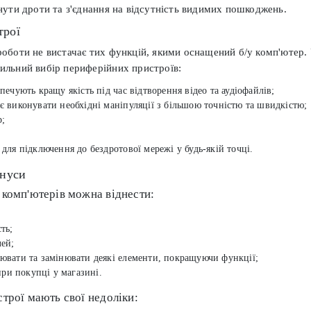
янути дроти та з'єднання на відсутність видимих пошкоджень.
трої
роботи не вистачає тих функцій, якими оснащений б/у комп'ютер.
ильний вибір периферійних пристроїв:
печують кращу якість під час відтворення відео та аудіофайлів;
 виконувати необхідні маніпуляції з більшою точністю та швидкістю;
р;
для підключення до бездротової мережі у будь-якій точці.
інуси
 комп'ютерів можна віднести:
ть;
лей;
ювати та замінювати деякі елементи, покращуючи функції;
при покупці у магазині.
строї мають свої недоліки: