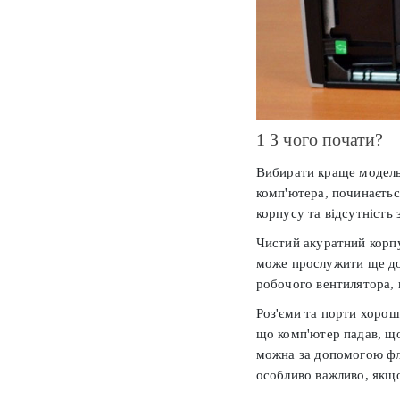
1 З чого почати?
Вибирати краще модель 
комп'ютера, починаєтьс
корпусу та відсутність
Чистий акуратний корпу
може прослужити ще дов
робочого вентилятора, 
Роз'єми та порти хорош
що комп'ютер падав, що
можна за допомогою фле
особливо важливо, якщо