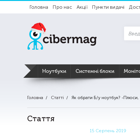
Головна
Про нас
Акції
Пункти видачі
Дос
Ноутбуки
Системні блоки
Моніт
Головна
Статті
Як обрати Б/у ноутбук? -Плюси,
Стаття
15 Серпень 2019