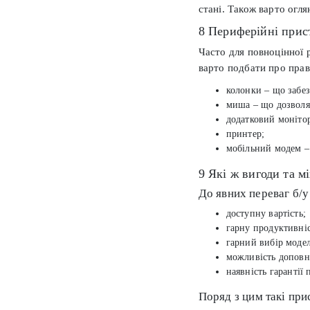
стані. Також варто огл
8 Периферійні прис
Часто для повноцінної 
варто подбати про прав
колонки – що забез
миша – що дозволяє
додатковий моніто
принтер;
мобільний модем – 
9 Які ж вигоди та м
До явних переваг б/у
доступну вартість;
гарну продуктивніс
гарний вибір моде
можливість доповн
наявність гарантії 
Поряд з цим такі при