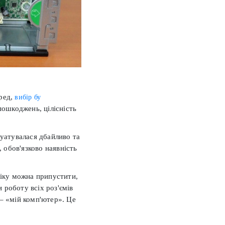
еред,
вибір бу
пошкоджень, цілісність
луатувалася дбайливо та
 обов'язково наявність
ліку можна припустити,
 роботу всіх роз'ємів
 – «мій комп'ютер». Це