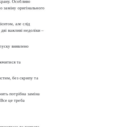
крану. Особливо
ро заміну оригінального
ієнтом, але слід
 дві важливі недоліки –
пуску виявлено
лючитися та
истим, без скрипу та
чить потрібна заміна
 Все це треба
 пристрою та витрата