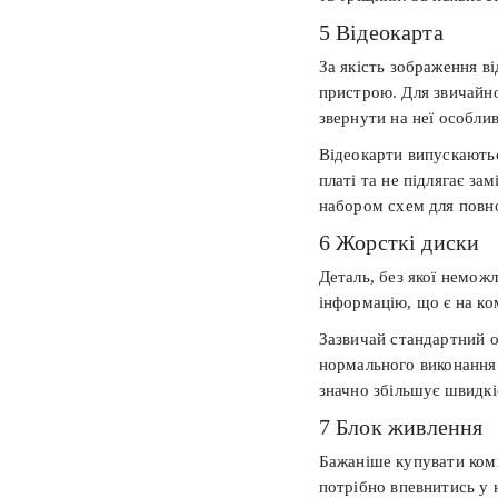
5 Відеокарта
За якість зображення в
пристрою. Для звичайно
звернути на неї особлив
Відеокарти випускаютьс
платі та не підлягає за
набором схем для повно
6 Жорсткі диски
Деталь, без якої неможл
інформацію, що є на ко
Зазвичай стандартний о
нормального виконання 
значно збільшує швидкі
7 Блок живлення
Бажаніше купувати комп
потрібно впевнитись у 