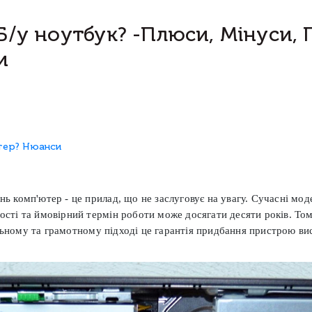
Б/у ноутбук? -Плюси, Мінуси,
и
тер? Нюанси
нь комп'ютер - це прилад, що не заслуговує на увагу. Сучасні мод
ості та ймовірний термін роботи може досягати десяти років. Том
ьному та грамотному підході це гарантія придбання пристрою вис