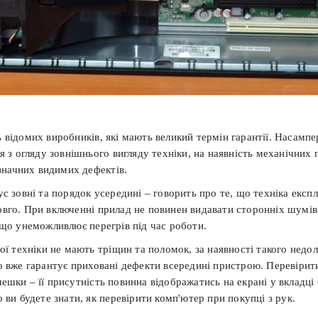
відомих виробників, які мають великий термін гарантії. Насамп
я з огляду зовнішнього вигляду техніки, на наявність механічних 
 значних видимих дефектів.
с зовні та порядок усередині – говорить про те, що техніка експ
го. При включенні прилад не повинен видавати сторонніх шумів,
що унеможливлює перегрів під час роботи.
ої техніки не мають тріщин та поломок, за наявності такого недо
 вже гарантує приховані дефекти всередині пристрою. Перевірити
шки – її присутність повинна відображатись на екрані у вкладці
 ви будете знати, як перевірити комп'ютер при покупці з рук.