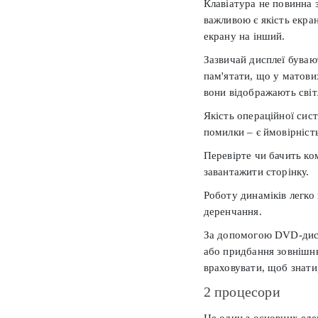
Клавіатура не повинна 
важливою є якість екра
екрану на інший.
Зазвичай дисплеї бувают
пам'ятати, що у матових
вони відображають сві
Якість операційної сис
помилки – є ймовірніст
Перевірте чи бачить ко
завантажити сторінку.
Роботу динаміків легко 
деренчання.
За допомогою DVD-диск
або придбання зовнішнь
враховувати, щоб знати
2 процесори
Це один з основних еле