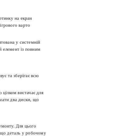
ртинку на екран
ігрового варто
нтована у системній
ий елемент із повним
вує та зберігає всю
о цілком вистачає для
мати два диски, що
емонту. Для цього
, що деталь у робочому