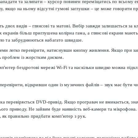
западати та залипати – курсор повинен переміщатись по всьому е
ну, якщо на ньому відсутні гумові заглушки – це може говорити п
ь двох видів – глянсові та матові. Вибір завжди залишається за кл
 екранів більш приглушена колірна гама, а глянсові екрани мають
тло та забруднюються набагато швидше.
теми легко перевірити, натиснувши кнопку живлення. Якщо при за
ь проблем із жорстким диском.
мп'ютер бездротові мережі Wi-Fi та наскільки швидко можна підк
перевірити, відкривши один із музичних файлів – звук має бути ч
а перевіряється DVD-привід. Якщо програвач не вмикається, зна
ого приводу. Не зайвим буде наявність веб-камери та мікрофона.
, як правильно придбати комп'ютер з рук.
ментів комп'ютера та від його якості залежить повноцінна робота