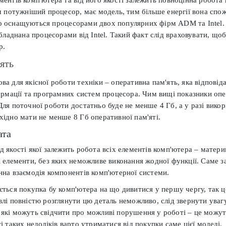
им потужніший процесор, має модель, тим більше енергії вона спо
о оснащуються процесорами двох популярних фірм ADM та Intel.
обладнана процесорами від Intel. Такий факт слід враховувати, щоб
р.
ять
а для якісної роботи техніки – оперативна пам'ять, яка відповіда
формації та програмних систем процесора. Чим вищі показники опе
Для поточної роботи достатньо буде не менше 4 Гб, а у разі вико
хідно мати не менше 8 Гб оперативної пам'яті.
ата
д якості якої залежить робота всіх елементів комп'ютера – матери
і елементи, без яких неможливе виконання жодної функції. Саме за
нна взаємодія компонентів комп'ютерної системи.
ться покупка бу комп'ютера на що дивитися у першу чергу, так це 
влі повністю розглянути цю деталь неможливо, слід звернути увагу
які можуть свідчити про можливі порушення у роботі – це можуть
і таких недоліків варто утриматися від покупки саме цієї моделі.