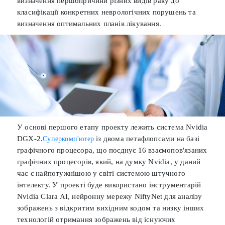
визначення першопричини різних видів раку до
класифікації конкретних неврологічних порушень та
визначення оптимальних планів лікування.
У основі першого етапу проекту лежить система Nvidia
DGX-2.
із двома петафлопсами на базі
Суперкомп'ютер
графічного процесора, що поєднує 16 взаємопов'язаних
графічних процесорів, який, на думку Nvidia, у даний
час є найпотужнішою у світі системою штучного
інтелекту. У проекті буде використано інструментарій
Nvidia Clara AI, нейронну мережу NiftyNet для аналізу
зображень з відкритим вихідним кодом та низку інших
технологій отримання зображень від існуючих