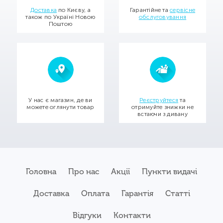
Доставка
по Києву, а
Гарантійне та
сервісне
також по Україні Новою
обслуговування
Поштою
У нас є магазин, де ви
Реєструйтеся
та
можете оглянути товар
отримуйте знижки не
встаючи з дивану
Головна
Про нас
Акції
Пункти видачі
Доставка
Оплата
Гарантія
Статті
Відгуки
Контакти