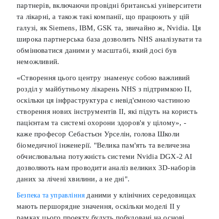
партнерів, включаючи провідні британські університети
та лікарні, а також такі компанії, що працюють у цій
галузі, як Siemens, IBM, GSK та, звичайно ж, Nvidia. Ця
широка партнерська база дозволить NHS аналізувати та
обмінюватися даними у масштабі, який досі був
неможливий.
«Створення цього центру знаменує собою важливий
розділ у майбутньому лікарень NHS з підтримкою ІІ,
оскільки ця інфраструктура є невід'ємною частиною
створення нових інструментів ІІ, які підуть на користь
пацієнтам та системі охорони здоров'я у цілому», -
каже професор Себастьєн Урселін, голова Школи
біомедичної інженерії. "Велика пам'ять та величезна
обчислювальна потужність системи Nvidia DGX-2 AI
дозволяють нам проводити аналіз великих 3D-наборів
даних за лічені хвилини, а не дні".
даними у клінічних середовищах
Безпека та управління
мають першорядне значення, оскільки моделі ІІ у
рамках цього проекту будуть побудовані на основі