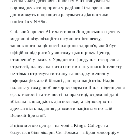
Nvidia Clara дозволять проекту масштабувати та
впроваджувати прориви у радіології та зрештою
допоможуть покращити результати діагностики
пацієнтів у NHS».
Спільний проект AI є частиною Лондонського центру
медичної візуалізації та штучного інтелекту,
заснованого на цінності охорони здоров'я, який був
офіційно відкритий у лютому цього року. Центр,
створений у рамках Урядового фонду для створення
стратегії, планує навчити системи штучного інтелекту
не тільки отримувати точну та швидку медичну
інформацію, але й більші дані про пацієнтів. Надія
полягає у тому, щоб використовувати ІІ для підвищення
ефективності та точності на практиці, отримані дані
збільшать швидкість діагностики, а відповідно та
адекватність надання допомоги пацієнтам по всій
Великій Британії.
З цією метою центр - на чолі з King's College та
базується біля лікарні Св. Томаса - зібрав консорціум