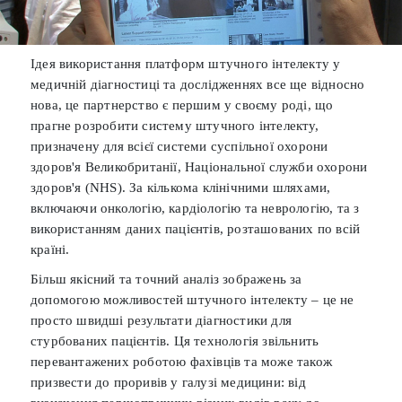
Ідея використання платформ штучного інтелекту у
медичній діагностиці та дослідженнях все ще відносно
нова, це партнерство є першим у своєму роді, що
прагне розробити систему штучного інтелекту,
призначену для всієї системи суспільної охорони
здоров'я Великобританії, Національної служби охорони
здоров'я (NHS). За кількома клінічними шляхами,
включаючи онкологію, кардіологію та неврологію, та з
використанням даних пацієнтів, розташованих по всій
країні.
Більш якісний та точний аналіз зображень за
допомогою можливостей штучного інтелекту – це не
просто швидші результати діагностики для
стурбованих пацієнтів. Ця технологія звільнить
перевантажених роботою фахівців та може також
призвести до проривів у галузі медицини: від