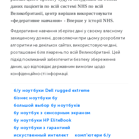
даних пацієнтів по всій системі NHS по всій
Великобританії, центр вирішив використовувати
«федеративне навчання» - Вперше у історії NHS.
Федеративне навчання зберігає дані у своєму власному
захищеному домені, дозволяючи при цьому розробляти
алгоритми на декількох сайтах, використовуючи дані,
розташовані біля лікарень по всій Великобританії. Цей
підхід покликаний забезпечити безпеку збереження
даних, що відповідає державним вимогам щодо
конфіденційності інформації.
б/у ноутбуки Dell rugged extreme
бізнес ноутбуки бу
большой выбор бу ноутбуків
бу ноутбук з сенсорным экраном
бу ноутбуки HP EliteBook
бу ноутбуки з гарантией
искуственный интелект
комп'ютери б/у