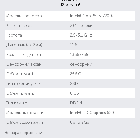
12 місяців!
Модель процесора:
Intel® Core™ i5-7200U
Кількість ядер:
2 (4 потоки)
Частота:
2.5-3.1 GHz
Діагональ (дюйми):
11.6
Роздільна здатність:
1366x768
Сенсорний екран:
сенсорний
Об'єм пам'яті :
256 Gb
Тип накопичувача:
SSD
Об'єм пам'яті:
8 Gb
Тип пам'яті:
DDR 4
Модель відеокарти:
Intel® HD Graphics 620
Об'єм відео пам'яті:
Up to 8Gb
Всі характеристики