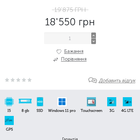
19'875
ГРН
18'550
грн
Бажання
Порівняння
Добавить відгук
I5
8 gb
SSD
Windows 11 pro
Touchscreen
3G
4G LTE
GPS
Гарантія