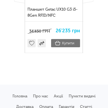
бук-
Планшет Getac UX10 G3 i5-
Гібридний 
tac V110 G6
8Gen RFID/NFC
трансформе
9'000
грн
26'235
грн
34'450
ГРН
34'000
ГР
Купити
Купити
Головна
Про нас
Акції
Пункти видачі
Доставка
Оплата
Гарантія
Статті