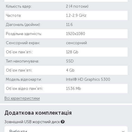
Кількість ядер:
2 (4 потоки)
Частота:
1.2-2.9 GHz
Діагональ (дюйми):
11.6
Роздільна здатність:
1920x1080
Сенсорний екран:
сенсорний
Об'єм пам'яті :
128 Gb
Тип накопичувача:
SSD
Об'єм пам'яті:
4 Gb
Модель відеокарти:
Intel® HD Graphics 5300
Об'єм відео пам'яті:
1536 Mb
Всі характеристики
Додаткова комплектація
Зовнішній USB жорсткий диск
: