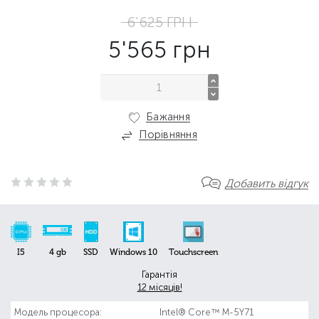
6'625
ГРН
5'565
грн
Бажання
Порівняння
Добавить відгук
I5
4 gb
SSD
Windows 10
Touchscreen
Гарантія
12 місяців!
Модель процесора:
Intel® Core™ M-5Y71