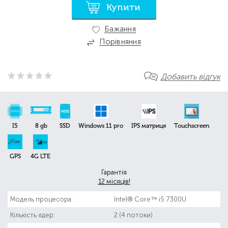
Купити
Бажання
Порівняння
Добавить відгук
I5
8 gb
SSD
Windows 11 pro
IPS матриця
Touchscreen
GPS
4G LTE
Гарантія
12 місяців!
Модель процесора:
Intel® Core™ i5 7300U
Кількість ядер:
2 (4 потоки)