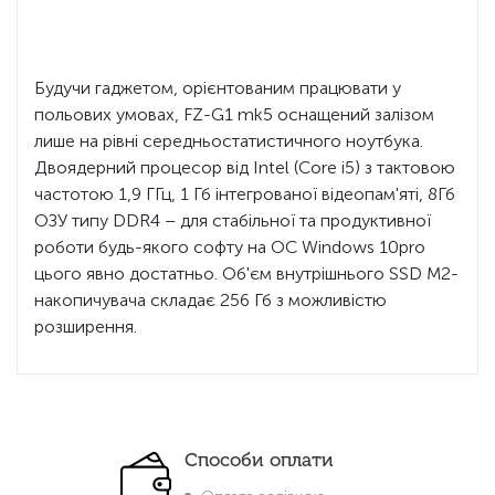
Будучи гаджетом, орієнтованим працювати у
польових умовах, FZ-G1 mk5 оснащений залізом
лише на рівні середньостатистичного ноутбука.
Двоядерний процесор від Intel (Core i5) з тактовою
частотою 1,9 ГГц, 1 Гб інтегрованої відеопам'яті, 8Гб
ОЗУ типу DDR4 – для стабільної та продуктивної
роботи будь-якого софту на ОС Windows 10pro
цього явно достатньо. Об'єм внутрішнього SSD M2-
накопичувача складає 256 Гб з можливістю
розширення.
Способи оплати