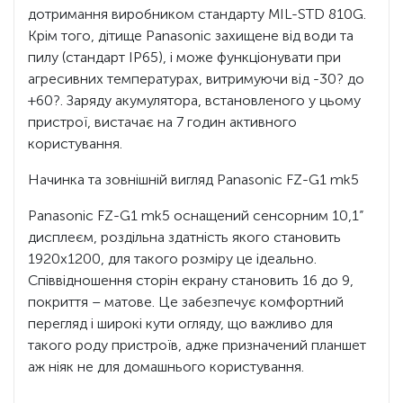
дотримання виробником стандарту MIL-STD 810G.
Крім того, дітище Panasonic захищене від води та
пилу (стандарт IP65), і може функціонувати при
агресивних температурах, витримуючи від -30? до
+60?. Заряду акумулятора, встановленого у цьому
пристрої, вистачає на 7 годин активного
користування.
Начинка та зовнішній вигляд Panasonic FZ-G1 mk5
Panasonic FZ-G1 mk5 оснащений сенсорним 10,1”
дисплеєм, роздільна здатність якого становить
1920х1200, для такого розміру це ідеально.
Співвідношення сторін екрану становить 16 до 9,
покриття – матове. Це забезпечує комфортний
перегляд і широкі кути огляду, що важливо для
такого роду пристроїв, адже призначений планшет
аж ніяк не для домашнього користування.