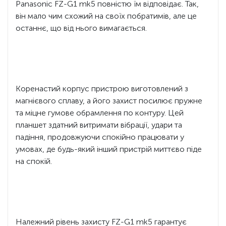
Panasonic FZ-G1 mk5 повністю їм відповідає. Так,
він мало чим схожий на своїх побратимів, але це
останнє, що від нього вимагається.
Коренастий корпус пристрою виготовлений з
магнієвого сплаву, а його захист посилює пружне
та міцне гумове обрамлення по контуру. Цей
планшет здатний витримати вібрації, удари та
падіння, продовжуючи спокійно працювати у
умовах, де будь-який інший пристрій миттєво піде
на спокій.
Належний рівень захисту FZ-G1 mk5 гарантує