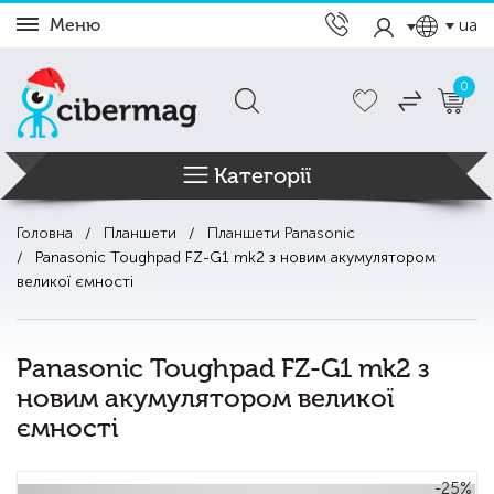
Меню
ua
0
Категорії
Головна
Планшети
Планшети Panasonic
Panasonic Toughpad FZ-G1 mk2 з новим акумулятором
великої ємності
Panasonic Toughpad FZ-G1 mk2 з
новим акумулятором великої
ємності
-25%