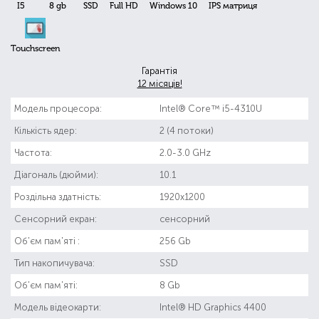
I5
8 gb
SSD
Full HD
Windows 10
IPS матриця
Touchscreen
Гарантія
12 місяців!
Модель процесора:
Intel® Core™ i5-4310U
Кількість ядер:
2 (4 потоки)
Частота:
2.0-3.0 GHz
Діагональ (дюйми):
10.1
Роздільна здатність:
1920x1200
Сенсорний екран:
сенсорний
Об'єм пам'яті :
256 Gb
Тип накопичувача:
SSD
Об'єм пам'яті:
8 Gb
Модель відеокарти:
Intel® HD Graphics 4400