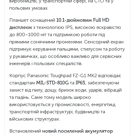
виробництві, у транспортній сфері, на СТО та у
польових умовах.
Планшет оснащений
10.1-дюймовим Full HD
дисплеєм
з технологією IPS, високою яскравістю
до 800–1000 ніт та підтримкою роботи під
прямими сонячними променями. Сенсорний екран
підтримує керування пальцями, стилусом та роботу
у рукавичках, що особливо важливо для сервісних
інженерів і польових спеціалістів.
Корпус Panasonic Toughpad FZ-G1 MK2 відповідає
стандартам
MIL-STD-810G
та
IP65
, забезпечуючи
захист від пилу, дощу, бризок води, ударів, вібрацій
та падінь. Саме тому модель широко
використовується у промисловості, енергетиці,
транспортній інфраструктурі, будівництві та
військових структурах.
Встановлений
новий посилений акумулятор