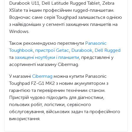
Durabook U11, Dell Latitude Rugged Tablet, Zebra
XSlate та іншим професійним rugged-планшетам.
Водночас саме серія Toughpad залишається однією
з найвідоміших у сегменті захищених планшетів на
Windows.
Також рекомендуємо переглянути
Panasonic
Toughbook
,
пристрої Getac
,
Durabook
,
Dell Rugged
та
захищені ноутбуки і планшети
, представлені у
асортименті магазину Cibermag.
У магазині
Cibermag
можна купити Panasonic
Toughpad FZ-G1 MK2 з новим акумулятором з
гарантією та перевіреним технічним станом.
Пристрій чудово підходить для діагностики,
польових робіт, логістики, сервісного
обслуговування, військових задач та професійного
використання.