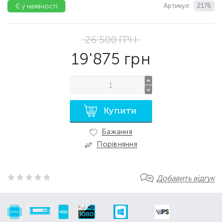
Артикул:
2176
Є у наявності
26'500
ГРН
19'875
грн
Купити
Бажання
Порівняння
Добавить відгук