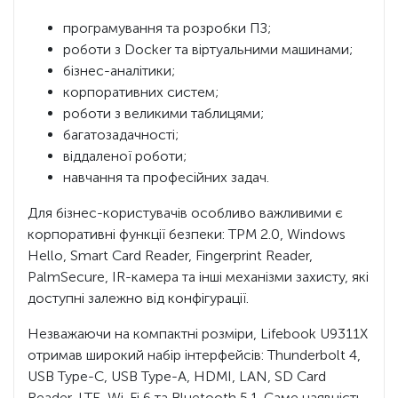
програмування та розробки ПЗ;
роботи з Docker та віртуальними машинами;
бізнес-аналітики;
корпоративних систем;
роботи з великими таблицями;
багатозадачності;
віддаленої роботи;
навчання та професійних задач.
Для бізнес-користувачів особливо важливими є
корпоративні функції безпеки: TPM 2.0, Windows
Hello, Smart Card Reader, Fingerprint Reader,
PalmSecure, IR-камера та інші механізми захисту, які
доступні залежно від конфігурації.
Незважаючи на компактні розміри, Lifebook U9311X
отримав широкий набір інтерфейсів: Thunderbolt 4,
USB Type-C, USB Type-A, HDMI, LAN, SD Card
Reader, LTE, Wi-Fi 6 та Bluetooth 5.1. Саме наявність