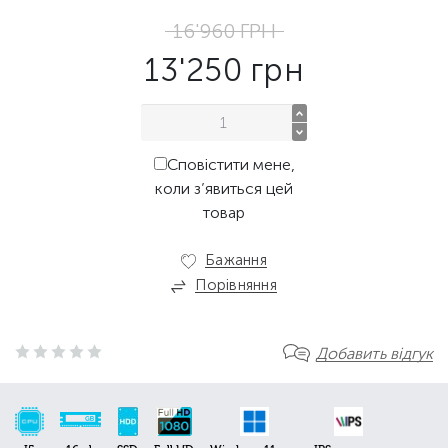
16'960
ГРН
13'250
грн
Сповістити мене,
коли з’явиться цей
товар
Бажання
Порівняння
Добавить відгук