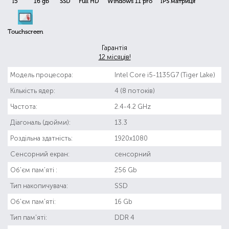
I5
16 gb
SSD
Full HD
Windows 11 pro
IPS матриця
Touchscreen
Гарантія
12 місяців!
Модель процесора:
Intel Core i5-1135G7 (Tiger Lake)
Кількість ядер:
4 (8 потоків)
Частота:
2.4-4.2 GHz
Діагональ (дюйми):
13.3
Роздільна здатність:
1920x1080
Сенсорний екран:
сенсорний
Об'єм пам'яті :
256 Gb
Тип накопичувача:
SSD
Об'єм пам'яті:
16 Gb
Тип пам'яті:
DDR 4