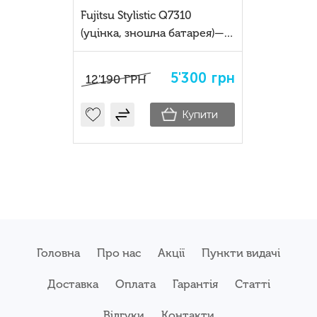
Fujitsu Stylistic Q7310
(уцінка, зношна батарея)—
бізнес-планшет 2-у-1 з Intel
Core i5
5'300
грн
12'190
ГРН
Купити
Головна
Про нас
Акції
Пункти видачі
Доставка
Оплата
Гарантія
Статті
Відгуки
Контакти