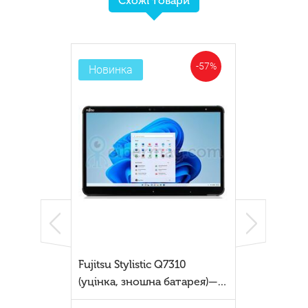
Схожі товари
-57%
Новинка
Fujitsu Stylistic Q7310
(уцінка, зношна батарея)—
бізнес-планшет 2-у-1 з Intel