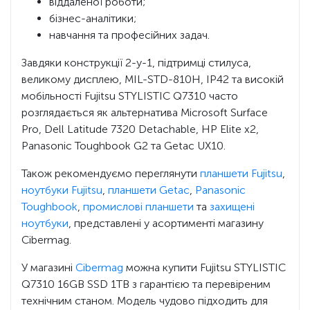
віддаленої роботи;
бізнес-аналітики;
навчання та професійних задач.
Завдяки конструкції 2-у-1, підтримці стилуса,
великому дисплею, MIL-STD-810H, IP42 та високій
мобільності Fujitsu STYLISTIC Q7310 часто
розглядається як альтернатива Microsoft Surface
Pro, Dell Latitude 7320 Detachable, HP Elite x2,
Panasonic Toughbook G2 та Getac UX10.
Також рекомендуємо переглянути
планшети Fujitsu
,
ноутбуки Fujitsu
,
планшети Getac
,
Panasonic
Toughbook
,
промислові планшети
та
захищені
ноутбуки
, представлені у асортименті магазину
Cibermag.
У магазині
Cibermag
можна купити Fujitsu STYLISTIC
Q7310 16GB SSD 1TB з гарантією та перевіреним
технічним станом. Модель чудово підходить для