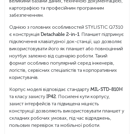
великими базами даних, технічною документацією,
картографією та професійним програмним
забезпеченням.
Однією з головних особливостей STYLISTIC Q7310
є конструкція
Detachable 2-in-1
. Планшет підтримує
підключення клавіатурної док-станції, що дозволяє
використовувати його як планшет або повноцінний
ноутбук залежно від сценарію роботи. Такий
формат особливо популярний серед інженерів,
логістів, сервісних спеціалістів та корпоративних
користувачів.
Корпус моделі відповідає стандарту
MIL-STD-810H
та класу захисту
IP42
. Посилені кути корпусу,
захист інтерфейсів та підвищена міцність
конструкції дозволяють використовувати планшет у
складних робочих умовах, під час відряджень,
польових перевірок та мобільної роботи.