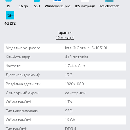
I5
16 gb
SSD
Windows 11 pro
IPS матриця
Touchscreen
4G LTE
Гарантія
12 місяців!
Модель процесора:
Intel® Core™ i5-10310U
Кількість ядер:
4 (8 потоків)
Частота:
1.7-4.4 GHz
Діагональ (дюйми):
13.3
Роздільна здатність:
1920x1080
Сенсорний екран:
сенсорний
Об'єм пам'яті :
1 Tb
Тип накопичувача:
SSD
Об'єм пам'яті:
16 Gb
Тип пам'яті:
DDR 4