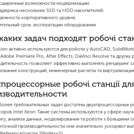
сширенные возможности модернизации;
ддержка нескольких SSD та HDD накопителей;
дежность корпоративного уровня;
ительный срок эксплуатации оборудования.
каких задач подходят робочі стан
tion активно используются для роботи у AutoCAD, SolidWorks,
 Adobe Premiere Pro, After Effects, DaVinci Resolve та дру
дительность позволяет эффективно выполнять рендеринг сц
ование конструкций, инженерные расчеты та виртуализаци
процессорные робочі станції д
изводительности
более требовательных задач доступны двухпроцессорные ро
оров Intel Xeon. Такие системы используются у сфере нау
нгу, анализа данных, моделирования та роботи з большими
точной производительности они значительно ускоряют вы
Reference[oaicite:2]{index=2}