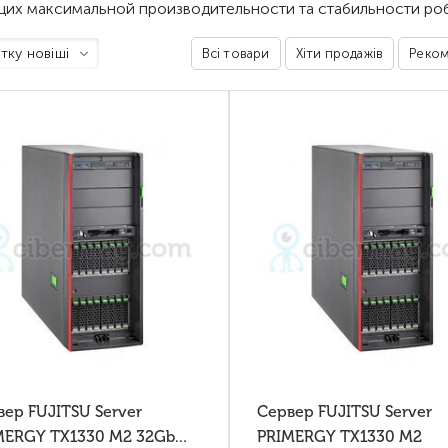
их максимальной производительности та стабильности роб
тку новіші
Всі товари
Хіти продажів
Реком
вер FUJITSU Server
Сервер FUJITSU Server
MERGY TX1330 M2 32Gb
PRIMERGY TX1330 M2