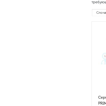
требующ
Споча
Сер
PRI