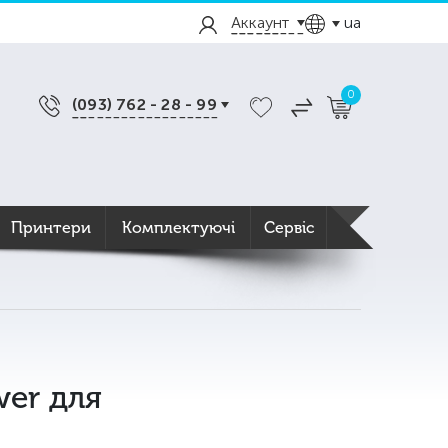
Аккаунт
ua
0
(093) 762 - 28 - 99
Принтери
Комплектуючі
Сервіс
wer для