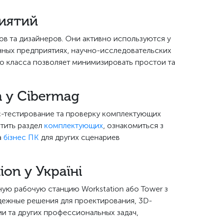
риятий
в та дизайнеров. Они активно используются у
нных предприятиях, научно-исследовательских
о класса позволяет минимизировать простои та
 у Cibermag
с-тестирование та проверку комплектующих
тить раздел
комплектующих
, ознакомиться з
а
бізнес ПК
для других сценариев
on у Україні
ую рабочую станцию Workstation або Tower з
надежные решения для проектирования, 3D-
и та других профессиональных задач,