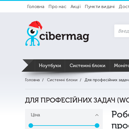
Головна
Про нас
Акції
Пункти видачі
Дос
Ноутбуки
Системні блоки
Моніт
Головна
Системні блоки
Для професійних задач 
ДЛЯ ПРОФЕСІЙНИХ ЗАДАЧ (WO
Роб
Ціна
про