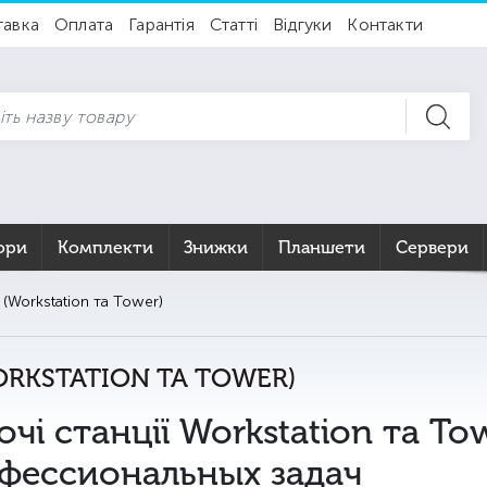
тавка
Оплата
Гарантія
Статті
Відгуки
Контакти
ори
Комплекти
Знижки
Планшети
Сервери
(Workstation та Tower)
RKSTATION ТА TOWER)
очі станції Workstation та To
фессиональных задач