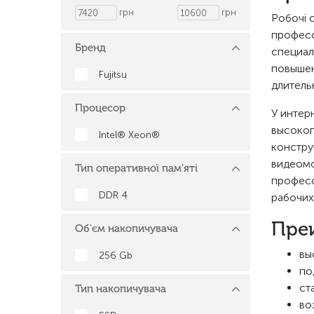
грн
грн
Робочі 
професс
Бренд
специал
повышен
Fujitsu
длитель
Процесор
У интер
высокоп
Intel® Xeon®
констру
видеомо
Тип оперативної пам'яті
професс
DDR 4
рабочих 
Преи
Об'єм накопичувача
вы
256 Gb
по
ст
Тип накопичувача
во