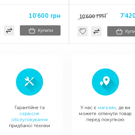
10'600
грн
7'42
10'600
ГРН
Купити
Куп
Гарантійне та
У нас є
магазин
, де ви
сервісне
можете оглянути товар
обслуговування
перед покупкою
придбаної техніки