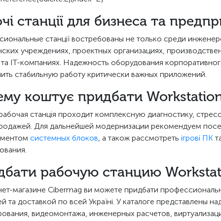
чі станції для бизнеса та предп
иональные станції востребованы не только среди инженеро
ских учреждениях, проектных организациях, производстве
 та IT-компаниях. Надежность оборудования корпоративног
ить стабильную работу критически важных приложений.
му коштує придбати Workstation
рабочая станція проходит комплексную диагностику, стрес
родажей. Для дальнейшей модернизации рекомендуем посе
иментом
системных блоков
, а також рассмотреть
ігрові ПК
т
ования.
бати рабочую станцию Workstati
нет-магазине Cibermag ви можете придбати профессиональн
ей та доставкой по всей Україні. У каталоге представлены 
ования, видеомонтажа, инженерных расчетов, виртуализаци