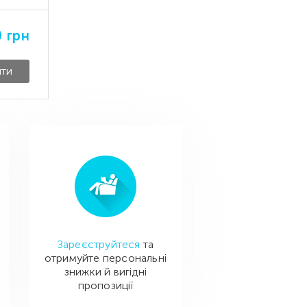
0
грн
ити
Зареєструйтеся
та
отримуйте персональні
знижки й вигідні
пропозиції