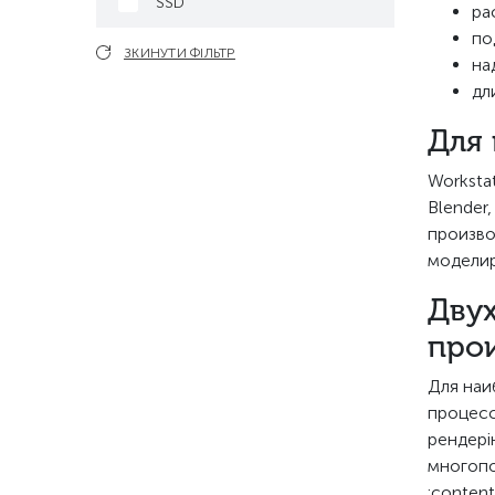
SSD
ра
по
ЗКИНУТИ ФІЛЬТР
на
дл
Для 
Worksta
Blender,
произво
моделир
Двух
про
Для наи
процесс
рендері
многопо
:content