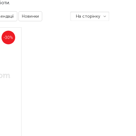
оти.
На сторінку
ендації
Новинки
-30%