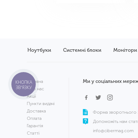
Ноутбуки
Системні блоки
Монітори
Ми у соціальних мереж
Головна
КНОПКА
ЗВ'ЯЗКУ
Про нас
Акції
Пункти видачі
Доставка
Форма зворотнього з
Оплата
Допоможіть нам стат
Гарантія
info@cibermag.com
Статті