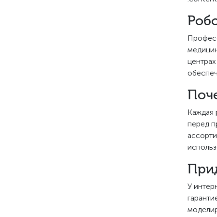
Робо
Професс
медицин
центрах
обеспеч
Поче
Каждая 
перед п
ассорт
использ
Прид
У интер
гаранти
моделир