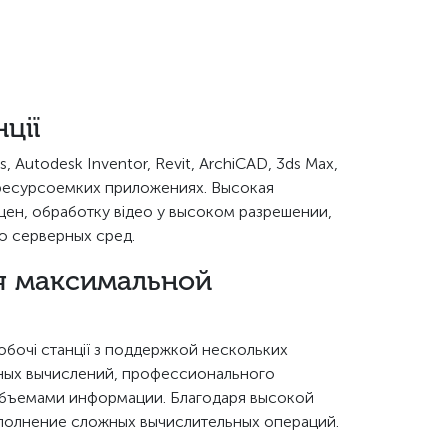
ції
 Autodesk Inventor, Revit, ArchiCAD, 3ds Max,
гих ресурсоемких приложениях. Высокая
ен, обработку відео у высоком разрешении,
ю серверных сред.
ля максимальной
бочі станції з поддержкой нескольких
чных вычислений, профессионального
 объемами информации. Благодаря высокой
полнение сложных вычислительных операций.