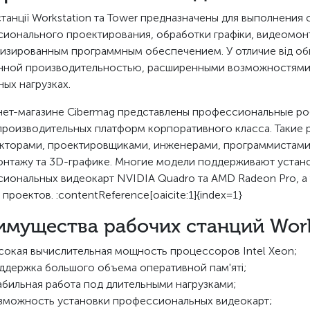
станції Workstation та Tower предназначены для выполнения
ионального проектирования, обработки графіки, видеомон
изированным программным обеспечением. У отличие від об
ной производительностью, расширенными возможностями
ных нагрузках.
нет-магазине Cibermag представлены профессиональные робо
роизводительных платформ корпоративного класса. Такие 
кторами, проектировщиками, инженерами, программистами
нтажу та 3D-графике. Многие модели поддерживают устано
иональных видеокарт NVIDIA Quadro та AMD Radeon Pro, а 
проектов. :contentReference[oaicite:1]{index=1}
мущества рабочих станций Work
сокая вычислительная мощность процессоров Intel Xeon;
ддержка большого объема оперативной пам'яті;
абильная работа под длительными нагрузками;
зможность установки профессиональных видеокарт;