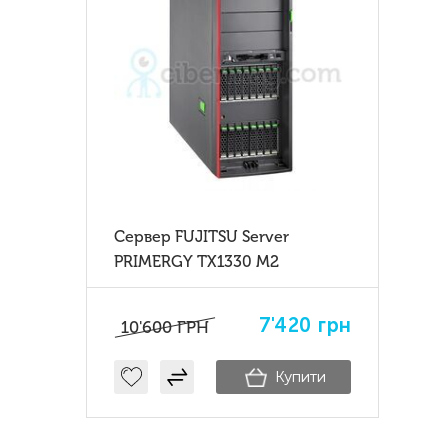
Сервер FUJITSU Server
PRIMERGY TX1330 M2
7'420
грн
10'600
ГРН
Купити