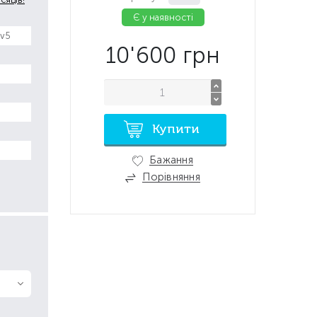
Є у наявності
 v5
10'600
грн
Купити
Бажання
Порівняння