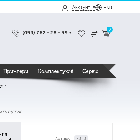
Аккаунт
ua
0
(093) 762 - 28 - 99
Принтери
Комплектуючі
Сервіс
SSD
ть відгук
нтія
Артикул:
2363
ісяців!