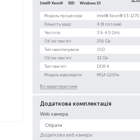
Intel® Xeon®
SSD
Windows 10
Модель процесора:
Intel® Xeon® E3-1270
Кількість ядер:
4 (8 потоків)
Частота:
3.6-4.0 GHz
Об'єм пам'яті :
256 Gb
Тип накопичувача:
SSD
Об'єм пам'яті:
32 Gb
Тип пам'яті:
DDR 4
Модель відеокарти:
MGA G200e
Всі характеристики
Додаткова комплектація
Web камера:
Додаткова веб камера