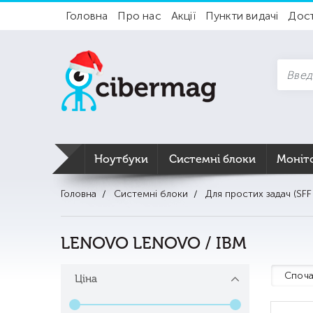
Головна
Про нас
Акції
Пункти видачі
Дос
Ноутбуки
Системні блоки
Моніт
Головна
Системні блоки
Для простих задач (SFF 
LENOVO LENOVO / IBM
Споча
Ціна