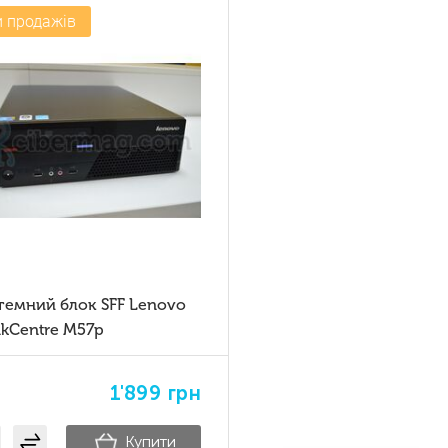
и продажів
темний блок SFF Lenovo
nkCentre M57p
1'899
грн
Купити