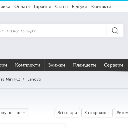
тавка
Оплата
Гарантія
Статті
Відгуки
Контакти
ори
Комплекти
Знижки
Планшети
Сервери
та Mini PC)
Lenovo
тку новіші
Всі товари
Хіти продажів
Реком