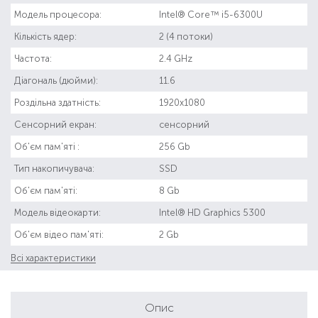
Модель процесора:
Intel® Core™ i5-6300U
Кількість ядер:
2 (4 потоки)
Частота:
2.4 GHz
Діагональ (дюйми):
11.6
Роздільна здатність:
1920x1080
Сенсорний екран:
сенсорний
Об'єм пам'яті :
256 Gb
Тип накопичувача:
SSD
Об'єм пам'яті:
8 Gb
Модель відеокарти:
Intel® HD Graphics 5300
Об'єм відео пам'яті:
2 Gb
Всі характеристики
Опис