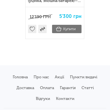
(уцінка, зношна батарея)—
бізнес-планшет 2-у-1 з Intel
Core i5
5'300
грн
12'190
ГРН
Купити
Головна
Про нас
Акції
Пункти видачі
Доставка
Оплата
Гарантія
Статті
Відгуки
Контакти