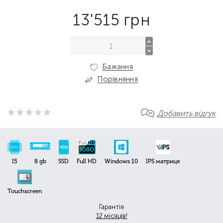
13'515
грн
Бажання
Порівняння
Добавить відгук
I5
8 gb
SSD
Full HD
Windows 10
IPS матриця
Touchscreen
Гарантія
12 місяців!