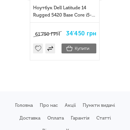
Ноутбук Dell Latitude 14
Rugged 5420 Base Core i5-
8350U 8GB SSD 256GB
34'450
грн
61'750
ГРН
Купити
Головна
Про нас
Акції
Пункти видачі
Доставка
Оплата
Гарантія
Статті