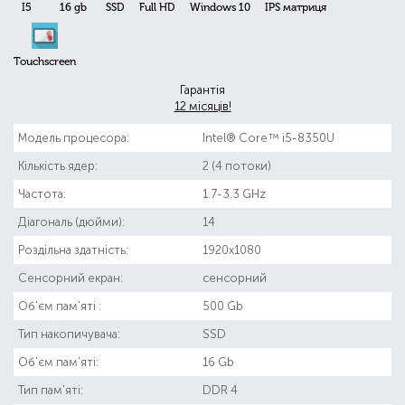
I5
16 gb
SSD
Full HD
Windows 10
IPS матриця
Touchscreen
Гарантія
12 місяців!
Модель процесора:
Intel® Core™ i5-8350U
Кількість ядер:
2 (4 потоки)
Частота:
1.7-3.3 GHz
Діагональ (дюйми):
14
Роздільна здатність:
1920x1080
Сенсорний екран:
сенсорний
Об'єм пам'яті :
500 Gb
Тип накопичувача:
SSD
Об'єм пам'яті:
16 Gb
Тип пам'яті:
DDR 4