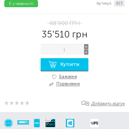
Артикул:
823
Є у наявності
68'900
ГРН
35'510
грн
Купити
Бажання
Порівняння
Добавить відгук