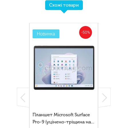
Схожі товари
-35%
-50%
Новинка
Новинка
G2 LTE з GPS
Планшет Microsoft Surface
Ноутбук HP 
 Windows 10
Pro-9 (уцінено-тріщина на
G8 8\256