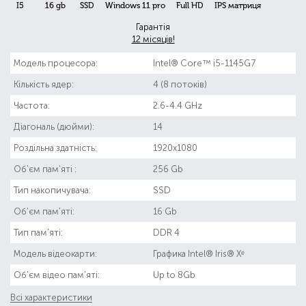
I5
16 gb
SSD
Windows 11 pro
Full HD
IPS матриця
Гарантія
12 місяців!
Модель процесора:
Intel® Core™ i5-1145G7
Кількість ядер:
4 (8 потоків)
Частота:
2.6-4.4 GHz
Діагональ (дюйми):
14
Роздільна здатність:
1920x1080
Об'єм пам'яті :
256 Gb
Тип накопичувача:
SSD
Об'єм пам'яті:
16 Gb
Тип пам'яті:
DDR 4
Модель відеокарти:
Графика Intel® Iris® Xᵉ
Об'єм відео пам'яті:
Up to 8Gb
Всі характеристики