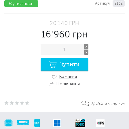
Артикул:
2132
Є у наявності
20'140
ГРН
16'960
грн
Купити
Бажання
Порівняння
Добавить відгук