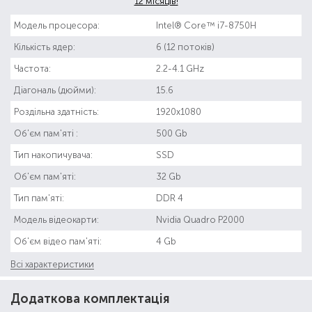
12 місяців!
Модель процесора:
Intel® Core™ i7-8750H
Кількість ядер:
6 (12 потоків)
Частота:
2.2-4.1 GHz
Діагональ (дюйми):
15.6
Роздільна здатність:
1920x1080
Об'єм пам'яті :
500 Gb
Тип накопичувача:
SSD
Об'єм пам'яті:
32 Gb
Тип пам'яті:
DDR 4
Модель відеокарти:
Nvidia Quadro P2000
Об'єм відео пам'яті:
4 Gb
Всі характеристики
Додаткова комплектація