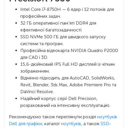
Intel Core i7-8750H — 6 ядер і 12 потоків для
професійних задач.
32 ГБ оперативної пам’яті DDR4 для
ефективної багатозадачності.
SSD NVMe 500 ГБ для швидкого запуску
системи та програм.
Професійна відеокарта NVIDIA Quadro P2000
для CAD і 3D.
15,6-дюймовий IPS Full HD дисплей із чітким
зображенням.
Відмінно підходить для AutoCAD, SolidWorks,
Revit, Blender, 3ds Max, Adobe Premiere Pro та
DaVinci Resolve.
Надійний корпус серії Dell Precision,
розрахований на інтенсивну експлуатацію.
Рекомендуємо також переглянути розділ
ноутбуків
Dell для графіки
, каталог
ноутбуків
, а також
SSD-