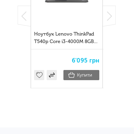
d X13 —
Ноутбук Lenovo ThinkPad
Lenovo Thin
с-ноутбук
T540p Core i3-4000M 8GB
— професій
ї роботи
SSD 120GB
бізнес-клас
навчання
8'480
грн
6'095
грн
19'080
ГР
Купити
Купити