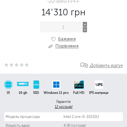
22'880
ГРН
14'310
грн
Бажання
Порівняння
Добавить відгук
I5
16 gb
SSD
Windows 11 pro
Full HD
IPS матриця
Гарантія
12 місяців!
Модель процесора:
Intel Core i5-10210U
Кількість ядер:
4 (8 потоків)