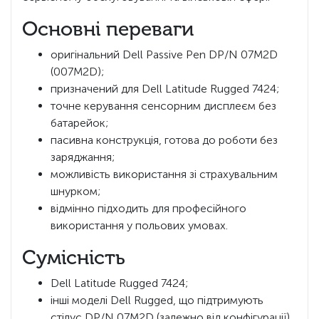
Основні переваги
оригінальний Dell Passive Pen DP/N 07M2D
(007M2D);
призначений для Dell Latitude Rugged 7424;
точне керування сенсорним дисплеєм без
батарейок;
пасивна конструкція, готова до роботи без
заряджання;
можливість використання зі страхувальним
шнурком;
відмінно підходить для професійного
використання у польових умовах.
Сумісність
Dell Latitude Rugged 7424;
інші моделі Dell Rugged, що підтримують
стілус DP/N 07M2D (залежно від конфігурації).