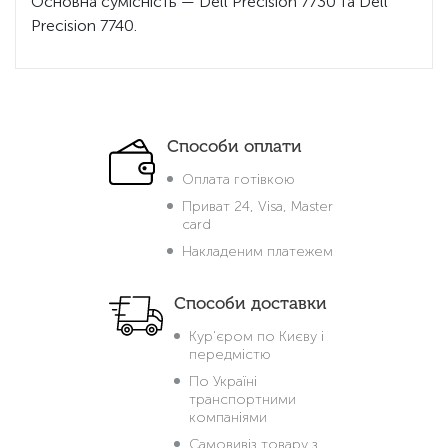
Основна сумісність — Dell Precision 7730 та Dell
Precision 7740.
Способи оплати
Оплата готівкою
Приват 24, Visa, Master
card
Накладеним платежем
Способи доставки
Кур'єром по Києву і
передмістю
По Україні
транспортними
компаніями
Самовивіз товару з