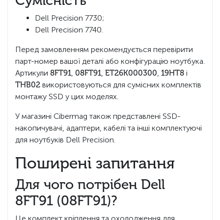
Сумісність
Dell Precision 7730;
Dell Precision 7740.
Перед замовленням рекомендується перевірити
парт-номер вашої деталі або конфігурацію ноутбука.
Артикули
8FT91
,
08FT91
,
ET26K000300
,
19HT8
і
THB02
використовуються для сумісних комплектів
монтажу SSD у цих моделях.
У магазині Cibermag також представлені SSD-
накопичувачі, адаптери, кабелі та інші комплектуючі
для ноутбуків Dell Precision.
Поширені запитання
Для чого потрібен Dell
8FT91 (08FT91)?
Це комплект кріплення та охолодження для