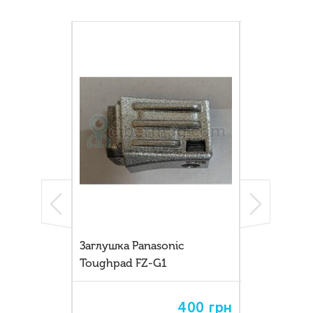
Заглушка Panasonic
Накладка з
Toughpad FZ-G1
Panasonic T
400
грн
400
грн