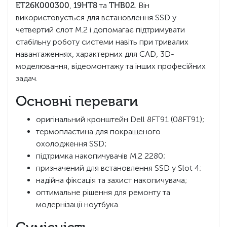
ET26K000300
,
19HT8
та
THB02
. Він
використовується для встановлення SSD у
четвертий слот M.2 і допомагає підтримувати
стабільну роботу системи навіть при тривалих
навантаженнях, характерних для CAD, 3D-
моделювання, відеомонтажу та інших професійних
задач.
Основні переваги
оригінальний кронштейн Dell 8FT91 (08FT91);
термопластина для покращеного
охолодження SSD;
підтримка накопичувачів M.2 2280;
призначений для встановлення SSD у Slot 4;
надійна фіксація та захист накопичувача;
оптимальне рішення для ремонту та
модернізації ноутбука.