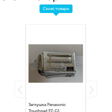
Схожі товари
Заглушка Panasonic
Накладка з
Toughpad FZ-G1
Panasonic T