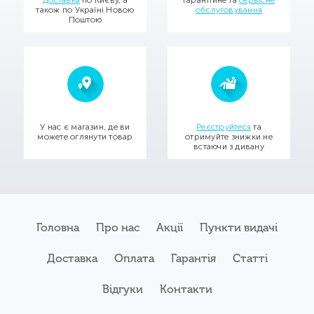
Доставка
по Києву, а
Гарантійне та
сервісне
також по Україні Новою
обслуговування
Поштою
У нас є магазин, де ви
Реєструйтеся
та
можете оглянути товар
отримуйте знижки не
встаючи з дивану
Головна
Про нас
Акції
Пункти видачі
Доставка
Оплата
Гарантія
Статті
Відгуки
Контакти