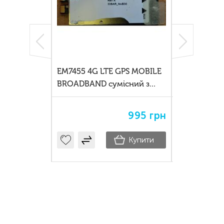
M7421 Cat.7
EM7455 4G LTE GPS MOBILE
Fibocom L8
BROADBAND сумісний з
Module Wlan
Panasonic Getac Fujitsu Dell
p/n 5w11h8
1'100
грн
995
грн
Купити
Купити