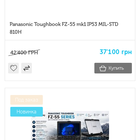
Panasonic Toughbook FZ-55 mk1 IP53 MIL-STD
810H
37'100
грн
42'400
ГРН
Купить
Под заказ
Новинка