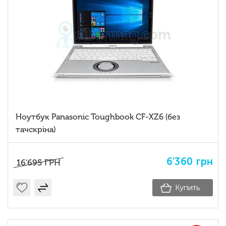
Ноутбук Panasonic Toughbook CF-XZ6 (без
тачскріна)
6'360
грн
16'695
ГРН
Купить