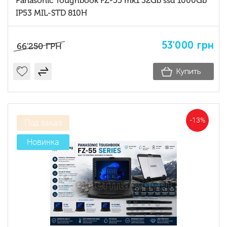
Panasonic Toughbook FZ-55 mk1 32Gb ssd 1000Gb
IP53 MIL-STD 810H
53'000
грн
66'250
ГРН
Купить
-13%
Под заказ
Новинка