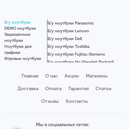
Б/у ноутбуки
Б/у ноутбуки Panasonic
DEMO ноутбуки
Б/у ноутбуки Lenovo
Защищенные
Б/у ноутбуки Dell
ноутбуки
Ноутбуки для
Б/у ноутбуки Toshiba
графики
Б/у ноутбуки Fujitsu-Siemens
Игровые ноутбуки
Б/у ноутбуки Hp (Hewlett Packard)
Новые ноутбуки
Б/у ноутбуки Getac
Системные блоки
Главная
О нас
Акции
Магазины
Мониторы
Б/у ноутбуки Asus
Планшеты
Б/у ноутбуки Apple
Доставка
Оплата
Гарантия
Статьи
Серверы
Б/у ноутбуки Acer
Комплектующие
Аксессуары
Отзывы
Б/у ноутбуки Samsung
Контакты
Сервисный центр
Б/у ноутбуки Wortmann
Мы в социальных сетях: