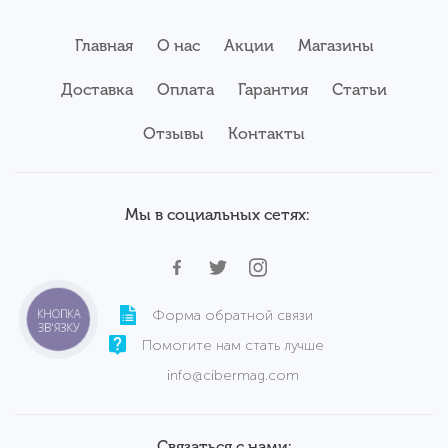
Новые ноутбуки
Б/у ноутбуки Getac
Системные блоки
Главная
О нас
Акции
Магазины
Мониторы
Б/у ноутбуки Asus
Планшеты
Б/у ноутбуки Apple
Доставка
Оплата
Гарантия
Статьи
Серверы
Б/у ноутбуки Acer
Комплектующие
Аксессуары
Отзывы
Б/у ноутбуки Samsung
Контакты
Сервисный центр
Б/у ноутбуки Wortmann
Мы в социальных сетях:
КНОПКА
Форма обратной связи
ЗВ'ЯЗКУ
Помогите нам стать лучше
info@cibermag.com
Связаться с нами: