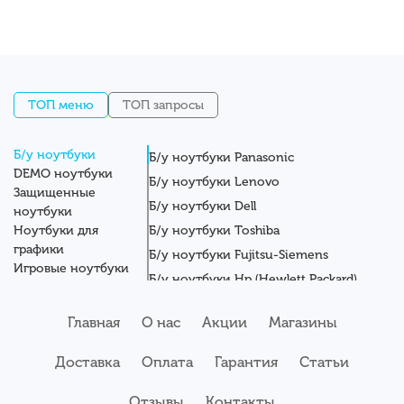
ТОП меню
ТОП запросы
Б/у ноутбуки
Б/у ноутбуки Panasonic
DEMO ноутбуки
Б/у ноутбуки Lenovo
Защищенные
Б/у ноутбуки Dell
ноутбуки
Ноутбуки для
Б/у ноутбуки Toshiba
графики
Б/у ноутбуки Fujitsu-Siemens
Игровые ноутбуки
Б/у ноутбуки Hp (Hewlett Packard)
Новые ноутбуки
Б/у ноутбуки Getac
Системные блоки
Главная
О нас
Акции
Магазины
Мониторы
Б/у ноутбуки Asus
Планшеты
Б/у ноутбуки Apple
Доставка
Оплата
Гарантия
Статьи
Серверы
Б/у ноутбуки Acer
Комплектующие
Аксессуары
Отзывы
Б/у ноутбуки Samsung
Контакты