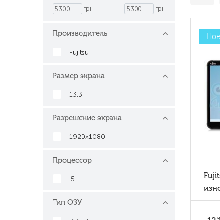
грн
грн
Производитель
Нов
Fujitsu
Размер экрана
13.3
Разрешение экрана
1920x1080
Процессор
Fuji
i5
изн
план
Тип ОЗУ