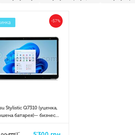
-57%
инка
tsu Stylistic Q7310 (уценка,
ошена батарея)— бизнес-
шет 2-в-1 с Intel Core i5
5'300
грн