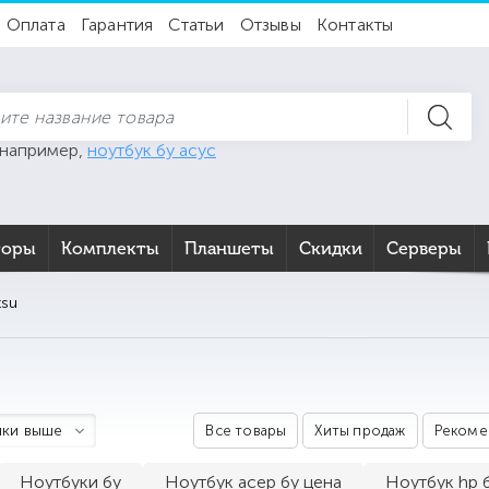
Оплата
Гарантия
Статьи
Отзывы
Контакты
 например,
ноутбук бу асус
торы
Комплекты
Планшеты
Скидки
Серверы
tsu
ки выше
Все товары
Хиты продаж
Рекоме
Ноутбуки бу
Ноутбук асер бу цена
Ноутбук hp б