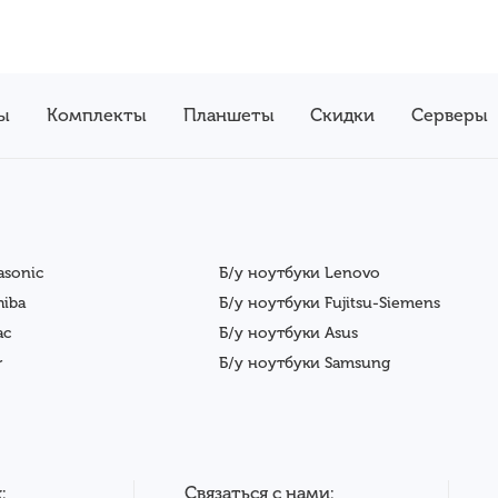
ы
Комплекты
Планшеты
Скидки
Серверы
asonic
Б/у ноутбуки Lenovo
hiba
Б/у ноутбуки Fujitsu-Siemens
ac
Б/у ноутбуки Asus
r
Б/у ноутбуки Samsung
:
Связаться с нами: