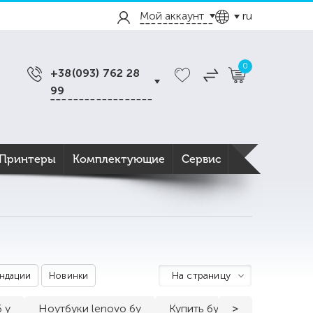
Мой аккаунт
ru
0
+38(093) 762 28
99
Принтеры
Комплектующие
Сервис
На страницу
ндации
Новинки
 у
Ноутбуки lenovo бу
Купить бу ноутбук asus
>