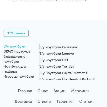
ТОП меню
Б/у ноутбуки
Б/у ноутбуки Panasonic
DEMO ноутбуки
Б/у ноутбуки Lenovo
Защищенные
Б/у ноутбуки Dell
ноутбуки
Ноутбуки для
Б/у ноутбуки Toshiba
графики
Б/у ноутбуки Fujitsu-Siemens
Игровые ноутбуки
Б/у ноутбуки Hp (Hewlett Packard)
Новые ноутбуки
Б/у ноутбуки Getac
Системные блоки
Главная
О нас
Акции
Магазины
Мониторы
Б/у ноутбуки Asus
Планшеты
Б/у ноутбуки Apple
Доставка
Оплата
Гарантия
Статьи
Серверы
Б/у ноутбуки Acer
Комплектующие