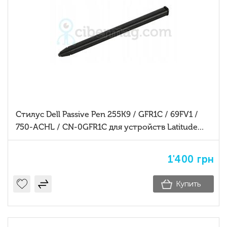
Стилус Dell Passive Pen 255K9 / GFR1C / 69FV1 /
750-ACHL / CN-0GFR1C для устройств Latitude
Rugged серий 5420 и 5424
1'400
грн
Купить