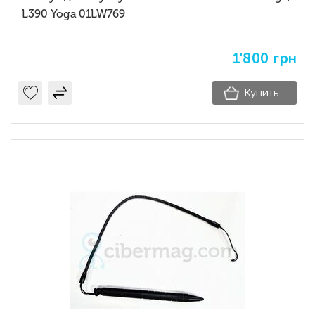
L390 Yoga 01LW769
1'800
грн
Купить