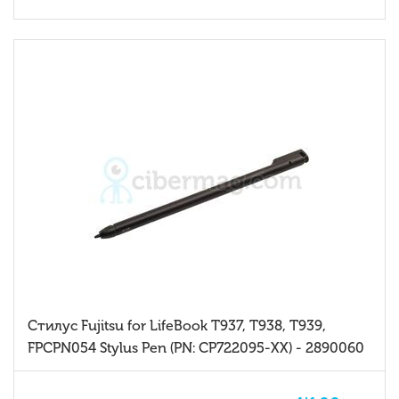
Стилус Fujitsu for LifeBook T937, T938, T939,
FPCPN054 Stylus Pen (PN: CP722095-XX) - 2890060