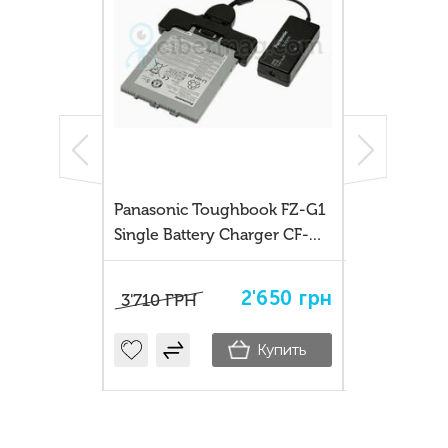
я
Panasonic Toughbook FZ-G1
Док станция
ртов
Single Battery Charger CF-
CDSA2VM
CF72
VCBTB3 для зовнішньої
B501
зарядки FZ-VCBAG11U
530
грн
2'650
грн
3'710
ГРН
Купить
Купить