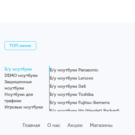
ТОП меню
Б/у ноутбуки
Б/у ноутбуки Panasonic
DEMO ноутбуки
Б/у ноутбуки Lenovo
Защищенные
Б/у ноутбуки Dell
ноутбуки
Ноутбуки для
Б/у ноутбуки Toshiba
графики
Б/у ноутбуки Fujitsu-Siemens
Игровые ноутбуки
Б/у ноутбуки Hp (Hewlett Packard)
Новые ноутбуки
Б/у ноутбуки Getac
Системные блоки
Главная
О нас
Акции
Магазины
Мониторы
Б/у ноутбуки Asus
Планшеты