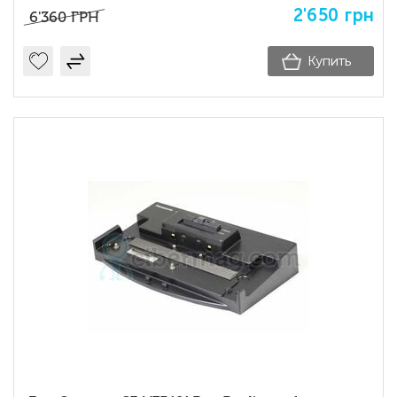
2'650
грн
6'360
ГРН
Купить