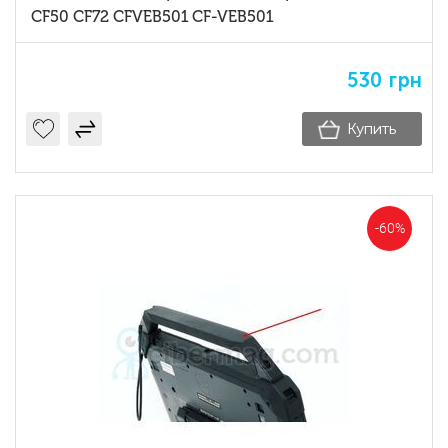
CF50 CF72 CFVEB501 CF-VEB501
530
грн
Купить
-60%