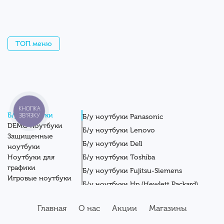
ТОП меню
КНОПКА
Б/у ноутбуки
ЗВ'ЯЗКУ
Б/у ноутбуки Panasonic
DEMO ноутбуки
Б/у ноутбуки Lenovo
Защищенные
Б/у ноутбуки Dell
ноутбуки
Ноутбуки для
Б/у ноутбуки Toshiba
графики
Б/у ноутбуки Fujitsu-Siemens
Игровые ноутбуки
Б/у ноутбуки Hp (Hewlett Packard)
Новые ноутбуки
Б/у ноутбуки Getac
Системные блоки
Главная
О нас
Акции
Магазины
Мониторы
Б/у ноутбуки Asus
Планшеты