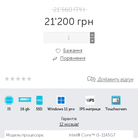
21'560
ГРН
21'200
грн
Бажання
Порівняння
Добавить відгук
I5
16 gb
SSD
Windows 11 pro
IPS матриця
Touchscreen
Гарантія
12 місяців!
Модель процесора:
Intel® Core™ i5-1145G7