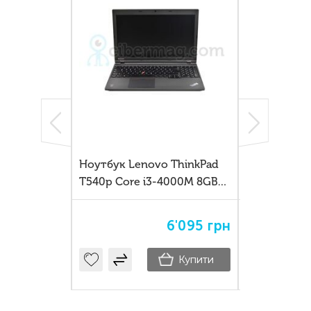
d X13 —
Ноутбук Lenovo ThinkPad
Lenovo Thin
с-ноутбук
T540p Core i3-4000M 8GB
— професій
ї роботи
SSD 120GB
бізнес-клас
навчання
8'480
грн
6'095
грн
19'080
ГР
Купити
Купити