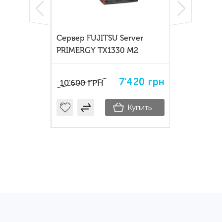
Server
Сервер FUJITSU Server
0 M2 c
PRIMERGY TX1330 M2
0'600
грн
7'420
грн
10'600
ГРН
Купить
Купить