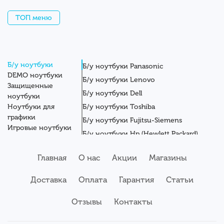
ТОП меню
Б/у ноутбуки
Б/у ноутбуки Panasonic
DEMO ноутбуки
Б/у ноутбуки Lenovo
Защищенные
Б/у ноутбуки Dell
ноутбуки
Ноутбуки для
Б/у ноутбуки Toshiba
графики
Б/у ноутбуки Fujitsu-Siemens
Игровые ноутбуки
Б/у ноутбуки Hp (Hewlett Packard)
Новые ноутбуки
Б/у ноутбуки Getac
Системные блоки
Главная
О нас
Акции
Магазины
Мониторы
Б/у ноутбуки Asus
Планшеты
Б/у ноутбуки Apple
Доставка
Оплата
Гарантия
Статьи
Серверы
Б/у ноутбуки Acer
Комплектующие
Аксессуары
Отзывы
Б/у ноутбуки Samsung
Контакты
Сервисный центр
Б/у ноутбуки Wortmann