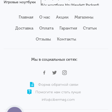
Игровые ноутбуки
Б/у ноутбуки Hp (Hewlett Packard)
Новые ноутбуки
Б/у ноутбуки Getac
Системные блоки
Главная
О нас
Акции
Магазины
Мониторы
Б/у ноутбуки Asus
Планшеты
Б/у ноутбуки Apple
Доставка
Оплата
Гарантия
Статьи
Серверы
Б/у ноутбуки Acer
Комплектующие
Аксессуары
Отзывы
Б/у ноутбуки Samsung
Контакты
Сервисный центр
Б/у ноутбуки Wortmann
Мы в социальных сетях:
Форма обратной связи
Помогите нам стать лучше
info@cibermag.com