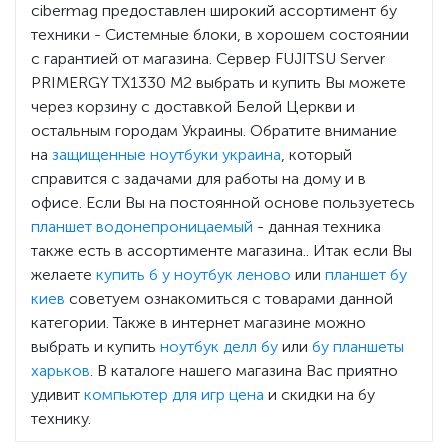
cibermag предоставлен широкий ассортимент бу
техники - Системные блоки, в хорошем состоянии
с гарантией от магазина. Сервер FUJITSU Server
PRIMERGY TX1330 M2 выбрать и купить Вы можете
через корзину с доставкой Белой Церкви и
остальным городам Украины. Обратите внимание
на
защищенные ноутбуки украина
, который
справится с задачами для работы на дому и в
офисе. Если Вы на постоянной основе пользуетесь
планшет водонепроницаемый
- данная техника
также есть в ассортименте магазина.. Итак если Вы
желаете
купить б у ноутбук леново
или
планшет бу
киев
советуем ознакомиться с товарами данной
категории. Также в интернет магазине можно
выбрать и купить
ноутбук делл бу
или
бу планшеты
харьков
. В каталоге нашего магазина Вас приятно
удивит
компьютер для игр цена
и скидки на бу
технику.