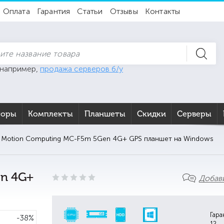
Оплата
Гарантия
Статьи
Отзывы
Контакты
 например,
продажа серверов б/у
торы
Комплекты
Планшеты
Скидки
Серверы
Motion Computing MC-F5m 5Gen 4G+ GPS планшет на Windows
en 4G+
Добав
Гара
-38%
12