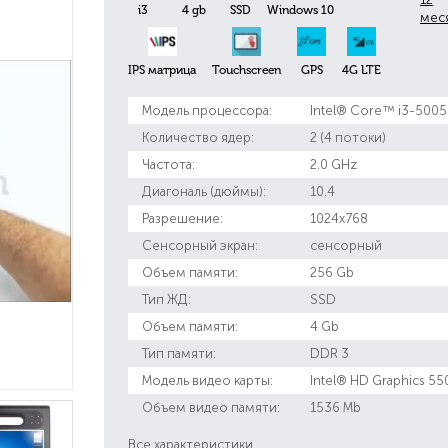
i3
4 gb
SSD
Windows 10
мес
IPS матрица
Touchscreen
GPS
4G LTE
Модель процессора:
Intel® Core™ i3-500
Количество ядер:
2 (4 потоки)
Частота:
2.0 GHz
Диагональ (дюймы):
10.4
Разрешение:
1024x768
Сенсорный экран:
сенсорный
Объем памяти:
256 Gb
Тип ЖД:
SSD
Объем памяти:
4 Gb
Тип памяти:
DDR 3
Модель видео карты:
Intel® HD Graphics 55
Объем видео памяти:
1536 Mb
Все характеристики