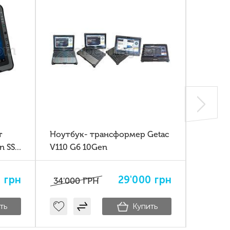
т
Ноутбук- трансформер Getac
Защищ
en SSD
V110 G6 10Gen
Panaso
mk4 8 
0
грн
29'000
грн
34'000
ГРН
15'635
ть
Купить