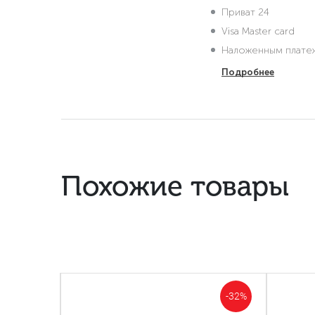
Приват 24
Visa Master card
Наложенным плате
Подробнее
Похожие товары
-57%
-32%