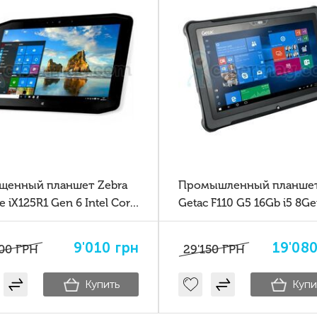
щенный планшет Zebra
Промышленный планше
e iX125R1 Gen 6 Intel Core
Getac F110 G5 16Gb i5 8G
GPS 4G Б/У
9'010
грн
19'08
00
ГРН
29'150
ГРН
Купить
Купи