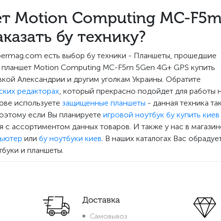
т Motion Computing MC-F5
аказать бу технику?
bermag.com есть выбор бу техники - Планшеты, прошедшие
 планшет Motion Computing MC-F5m 5Gen 4G+ GPS купить
вкой Александрии и другим уголкам Украины. Обратите
ских редакторах
, который прекрасно подойдет для работы 
нове используете
защищенные планшеты
- данная техника та
Поэтому если Вы планируете
игровой ноутбук бу купить киев
 с ассортиментом данных товаров. И также у нас в магазин
пьютер
или
бу ноутбуки киев
. В наших каталогах Вас обрадуе
тбуки и планшеты.
Доставка
Самовывоз