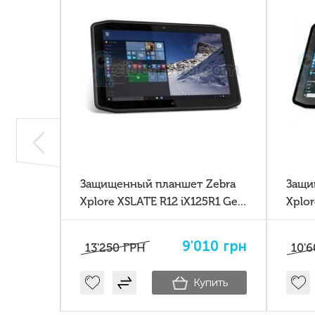
уценка,
Защищенный планшет Zebra
Защи
изнес-
Xplore XSLATE R12 iX125R1 Gen
Xplor
re i5
7
i5
00
грн
9'010
грн
13'250
ГРН
10'6
пить
Купить