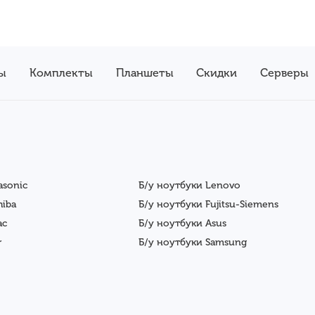
ы
Комплекты
Планшеты
Скидки
Серверы
asonic
Б/у ноутбуки Lenovo
hiba
Б/у ноутбуки Fujitsu-Siemens
ac
Б/у ноутбуки Asus
r
Б/у ноутбуки Samsung