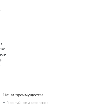
m
на
кже
или
е
т
Наши преимущества
Гарантийное и сервисное