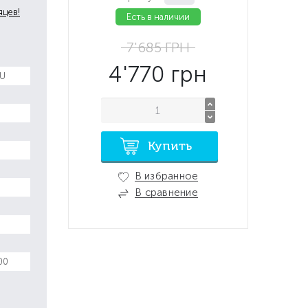
яцев!
Есть в наличии
7'685
ГРН
4'770
грн
5U
Купить
В избранное
В сравнение
00