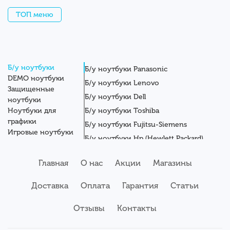
ТОП меню
Б/у ноутбуки
Б/у ноутбуки Panasonic
DEMO ноутбуки
Б/у ноутбуки Lenovo
Защищенные
Б/у ноутбуки Dell
ноутбуки
Ноутбуки для
Б/у ноутбуки Toshiba
графики
Б/у ноутбуки Fujitsu-Siemens
Игровые ноутбуки
Б/у ноутбуки Hp (Hewlett Packard)
Новые ноутбуки
Б/у ноутбуки Getac
Системные блоки
Главная
О нас
Акции
Магазины
Мониторы
Б/у ноутбуки Asus
Планшеты
Б/у ноутбуки Apple
Доставка
Оплата
Гарантия
Статьи
Серверы
Б/у ноутбуки Acer
Комплектующие
Аксессуары
Отзывы
Б/у ноутбуки Samsung
Контакты
Сервисный центр
Б/у ноутбуки Wortmann