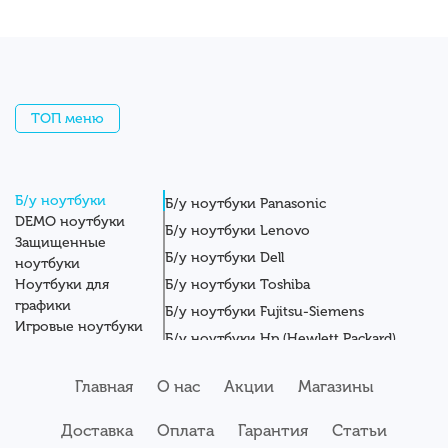
ТОП меню
Б/у ноутбуки
Б/у ноутбуки Panasonic
DEMO ноутбуки
Б/у ноутбуки Lenovo
Защищенные
Б/у ноутбуки Dell
ноутбуки
Ноутбуки для
Б/у ноутбуки Toshiba
графики
Б/у ноутбуки Fujitsu-Siemens
Игровые ноутбуки
Б/у ноутбуки Hp (Hewlett Packard)
Новые ноутбуки
Б/у ноутбуки Getac
Системные блоки
Главная
О нас
Акции
Магазины
Мониторы
Б/у ноутбуки Asus
Планшеты
Б/у ноутбуки Apple
Доставка
Оплата
Гарантия
Статьи
Серверы
Б/у ноутбуки Acer