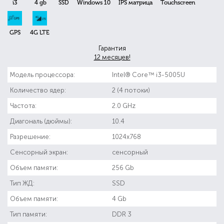
i3
4 gb
SSD
Windows 10
IPS матрица
Touchscreen
GPS
4G LTE
Гарантия
12 месяцев!
Модель процессора:
Intel® Core™ i3-5005U
Количество ядер:
2 (4 потоки)
Частота:
2.0 GHz
Диагональ (дюймы):
10.4
Разрешение:
1024x768
Сенсорный экран:
сенсорный
Объем памяти:
256 Gb
Тип ЖД:
SSD
Объем памяти:
4 Gb
Тип памяти:
DDR 3