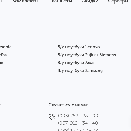
ы
Комплекты
Планшеты
Скидки
Серверы
asonic
Б/у ноутбуки Lenovo
hiba
Б/у ноутбуки Fujitsu-Siemens
ac
Б/у ноутбуки Asus
r
Б/у ноутбуки Samsung
:
Связаться с нами:
(093) 762 - 28 - 99
(067) 919 - 34 - 40
(099) 180 - 07 - 02