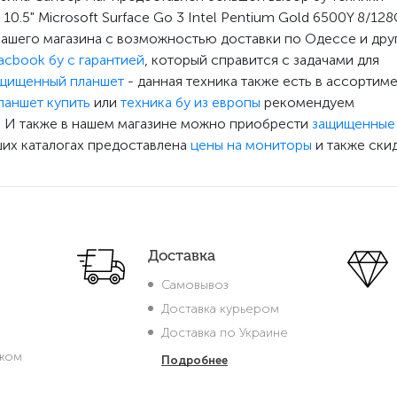
0.5" Microsoft Surface Go 3 Intel Pentium Gold 6500Y 8/12
нашего магазина с возможностью доставки по Одессе и дру
cbook бу с гарантией
, который справится с задачами для
щищенный планшет
- данная техника также есть в ассортим
планшет купить
или
техника бу из европы
рекомендуем
. И также в нашем магазине можно приобрести
защищенные
аших каталогах предоставлена
цены на мониторы
и также ски
Доставка
Самовывоз
Доставка курьером
Доставка по Украине
жом
Подробнее