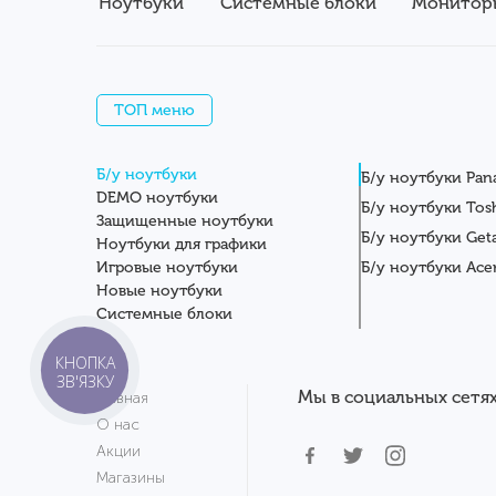
Ноутбуки
Системные блоки
Монитор
ТОП меню
Б/у ноутбуки
Б/у ноутбуки Pan
DEMO ноутбуки
Б/у ноутбуки Tos
Защищенные ноутбуки
Б/у ноутбуки Get
Ноутбуки для графики
Игровые ноутбуки
Б/у ноутбуки Ace
Новые ноутбуки
Системные блоки
Мониторы
Планшеты
КНОПКА
ЗВ'ЯЗКУ
Серверы
Мы в социальных сетях
Главная
Комплектующие
О нас
Аксессуары
Акции
Сервисный центр
Магазины