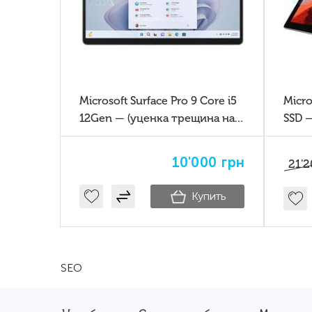
Microsoft Surface Pro 9 Core i5
Micro
12Gen — (уценка трещина на
SSD 
стекле)
план
и тв
10'000
грн
21'2
Купить
SEO