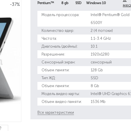
Pentium™
8 gb
SSD
Windows 10
-37%
мес
Модель процессора:
Intel® Pentium® Gold
6500Y
Количество ядер:
2 (4 потоки)
Частота:
1.1-3.4 GHz
Диагональ (дюймы):
10.1
Разрешение:
1920x1280
Сенсорный экран:
сенсорный
Объем памяти:
128 Gb
Тип ЖД:
SSD
Объем памяти:
8 Gb
Модель видео карты:
Intel® UHD Graphics 6
Объем видео памяти:
1536 Mb
Все характеристики