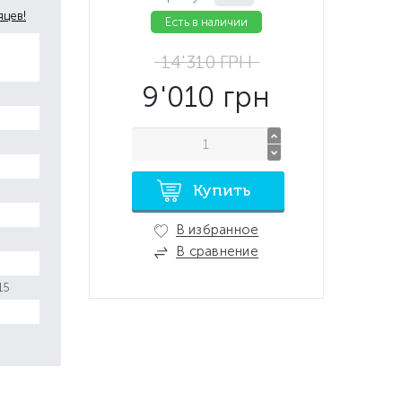
яцев!
Есть в наличии
14'310
ГРН
9'010
грн
Купить
В избранное
В сравнение
15