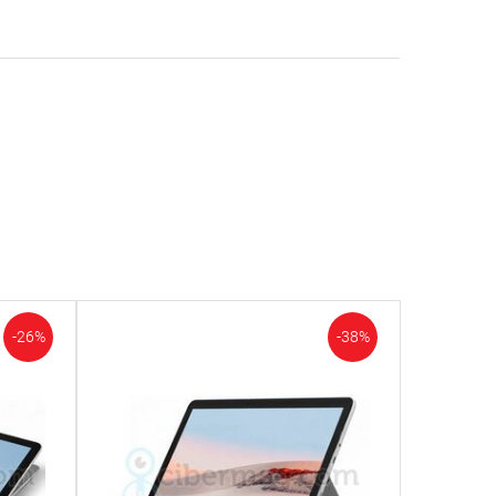
-26%
-38%