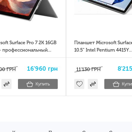
soft Surface Pro 7 2K 16GB
Планшет Microsoft Surfac
— профессиональный
10.5" Intel Pentium 4415Y
шет Windows для бизнеса
8/128GB Windows 10
орчества
16'960
грн
8'21
00
ГРН
11'130
ГРН
Купить
Купи