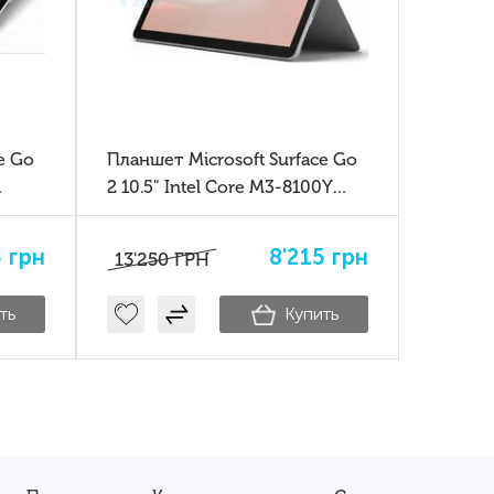
e Go
Планшет Microsoft Surface Go
2 10.5" Intel Core M3-8100Y
8/128GB Windows 11
5
грн
8'215
грн
13'250
ГРН
ть
Купить