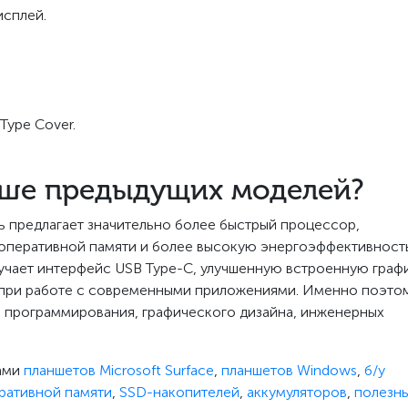
исплей.
Type Cover.
учше предыдущих моделей?
ль предлагает значительно более быстрый процессор,
оперативной памяти и более высокую энергоэффективность
олучает интерфейс USB Type-C, улучшенную встроенную граф
сть при работе с современными приложениями. Именно поэто
а, программирования, графического дизайна, инженерных
лами
планшетов Microsoft Surface
,
планшетов Windows
,
б/у
ративной памяти
,
SSD-накопителей
,
аккумуляторов
,
полезн