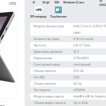
i5
16 gb
SSD
Windows 11 pro
-20%
мес
IPS матрица
Touchscreen
Модель процессора:
Intel Core i5-1135G7 (
Lake)
Количество ядер:
4 (8 потоков)
Частота:
2.8-4.7 GHz
Диагональ (дюймы):
12.3
Разрешение:
2736x1824
Сенсорный экран:
сенсорный
Объем памяти:
256 Gb
Тип ЖД:
SSD
Объем памяти:
16 Gb
Тип памяти:
LPDDR4
Модель видео карты:
Intel® Iris® Xe Graphic
Объем видео памяти:
Up to 8Gb