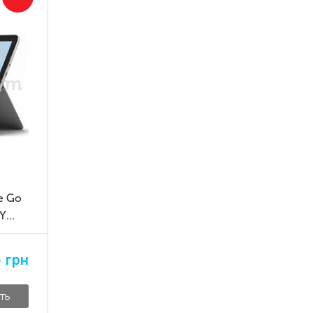
e Go
0Y
5
грн
ть