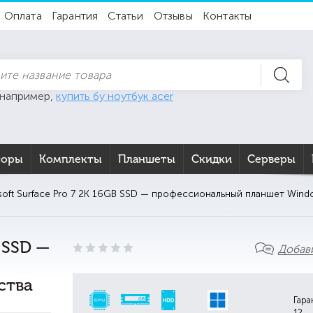
Оплата
Гарантия
Статьи
Отзывы
Контакты
 например,
купить бу ноутбук acer
торы
Комплекты
Планшеты
Скидки
Серверы
soft Surface Pro 7 2K 16GB SSD — профессиональный планшет Wind
B SSD —
Добав
ства
Гара
12