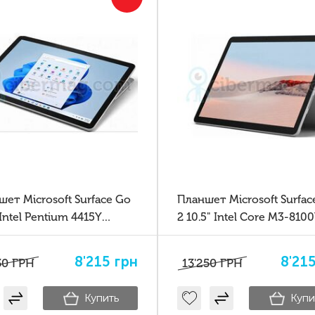
ет Microsoft Surface Go
Планшет Microsoft Surfac
 Intel Pentium 4415Y
2 10.5" Intel Core M3-810
8GB Windows 10
8/128GB Windows 11
8'215
грн
8'21
30
ГРН
13'250
ГРН
Купить
Купи