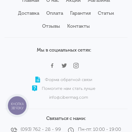
Главная
О нас
Акции
Магазины
Мониторы
Б/у ноутбуки Asus
Планшеты
Б/у ноутбуки Apple
Доставка
Оплата
Гарантия
Статьи
Серверы
Б/у ноутбуки Acer
Комплектующие
Аксессуары
Отзывы
Б/у ноутбуки Samsung
Контакты
Сервисный центр
Б/у ноутбуки Wortmann
Мы в социальных сетях:
Форма обратной связи
Помогите нам стать лучше
info@cibermag.com
КНОПКА
ЗВ'ЯЗКУ
Связаться с нами:
(093) 762 - 28 - 99
Пн-пт: 10:00 - 19:00