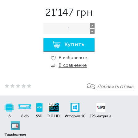
21'147
грн
Купить
В избранное
В сравнение
Добавить отзыв
i5
8 gb
SSD
Full HD
Windows 10
IPS матрица
Touchscreen