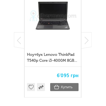
d X13 —
Ноутбук Lenovo ThinkPad
Ноутбук Le
ес-ноутбук
T540p Core i3-4000M 8GB
T14 Gen2 i5
нальной
SSD 120GB
8'480
грн
6'095
грн
19'080
ГР
Купить
Купить