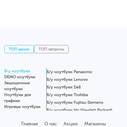
ТОП меню
ТОП запросы
Б/у ноутбуки
Б/у ноутбуки Panasonic
DEMO ноутбуки
Б/у ноутбуки Lenovo
Защищенные
Б/у ноутбуки Dell
ноутбуки
Ноутбуки для
Б/у ноутбуки Toshiba
графики
Б/у ноутбуки Fujitsu-Siemens
Игровые ноутбуки
Б/у ноутбуки Hp (Hewlett Packard)
Новые ноутбуки
Б/у ноутбуки Getac
Системные блоки
Главная
О нас
Акции
Магазины
Мониторы
Б/у ноутбуки Asus