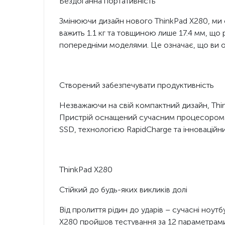
Бездоганна портативність
Змінюючи дизайн нового ThinkPad X280, ми 
важить 1.1 кг та товщиною лише 17.4 мм, що 
попередніми моделями. Це означає, що ви 
Створений забезпечувати продуктивність
Незважаючи на свій компактний дизайн, Thi
Пристрій оснащений сучасним процесором 
SSD, технологією RapidCharge та інноваційн
ThinkPad X280
Стійкий до будь-яких викликів долі
Від пролиття рідин до ударів – сучасні ноутб
X280 пройшов тестування за 12 параметрами 