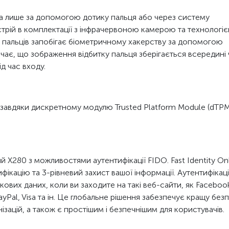
а лише за допомогою дотику пальця або через систему
стрій в комплектації з інфрачервоною камерою та технологі
ів пальців запобігає біометричному хакерству за допомогою
ачає, що зображення відбитку пальця зберігається всередині ч
ід час входу.
 завдяки дискретному модулю Trusted Platform Module (dTPM
 X280 з можливостями аутентифікації FIDO. Fast Identity On
ікацію та 3-рівневий захист вашої інформації. Аутентифікац
ових даних, коли ви заходите на такі веб-сайти, як Faceboo
yPal, Visa та ін. Це глобальне рішення забезпечує кращу без
ізацій, а також є простішим і безпечнішим для користувачів.