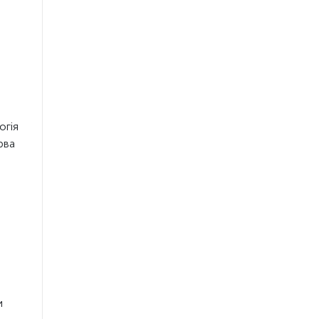
огія
рва
и