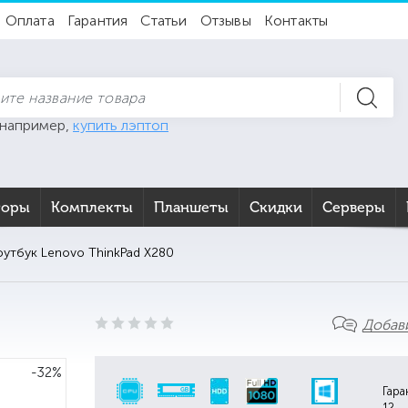
Оплата
Гарантия
Статьи
Отзывы
Контакты
 например,
купить лэптоп
торы
Комплекты
Планшеты
Скидки
Серверы
утбук Lenovo ThinkPad X280
Добав
-32%
Гара
12