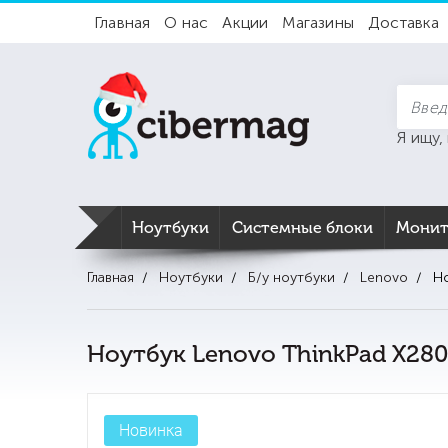
Главная
О нас
Акции
Магазины
Доставка
Я ищу,
Ноутбуки
Системные блоки
Мони
Главная
Ноутбуки
Б/у ноутбуки
Lenovo
Но
Ноутбук Lenovo ThinkPad X280
Новинка