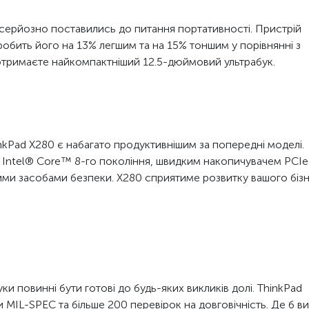
серйозно поставились до питання портативності. Пристрій
робить його на 13% легшим та на 15% тоншим у порівнянні з
отримаєте найкомпактніший 12.5-дюймовий ультрабук.
nkPad X280 є набагато продуктивнішим за попередні моделі.
Intel® Core™ 8-го покоління, швидким накопичувачем PCIe
ими засобами безпеки. X280 сприятиме розвитку вашого бізн
уки повинні бути готові до будь-яких викликів долі. ThinkPad
MIL-SPEC та більше 200 перевірок на довговічність. Де б ви