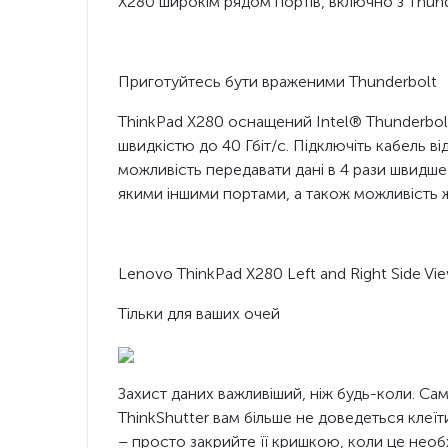
X280 широкім рядом портів, включно з Thund
Приготуйтесь бути враженими Thunderbolt
ThinkPad X280 оснащений Intel® Thunderbol
швидкістю до 40 Гбіт/с. Підключіть кабель в
можливість передавати дані в 4 рази швидше т
якими іншими портами, а також можливість 
Lenovo ThinkPad X280 Left and Right Side Vi
Тільки для ваших очей
Захист даних важливіший, ніж будь-коли. Са
ThinkShutter вам більше не доведеться клеїт
– просто закрийте її кришкою, коли це необ