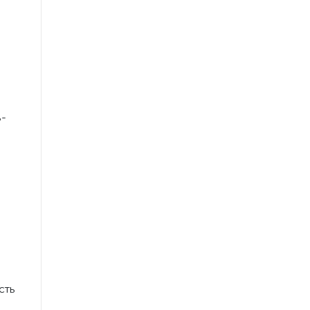
ь-
сть