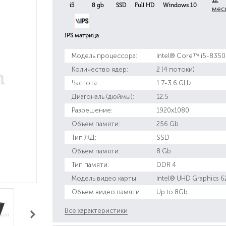
i5
8 gb
SSD
Full HD
Windows 10
мес
IPS матрица
Модель процессора:
Intel® Core™ i5-835
Количество ядер:
2 (4 потоки)
Частота:
1.7-3.6 GHz
Диагональ (дюймы):
12.5
Разрешение:
1920x1080
Объем памяти:
256 Gb
Тип ЖД:
SSD
Объем памяти:
8 Gb
Тип памяти:
DDR 4
Модель видео карты:
Intel® UHD Graphics 6
Объем видео памяти:
Up to 8Gb
Все характеристики