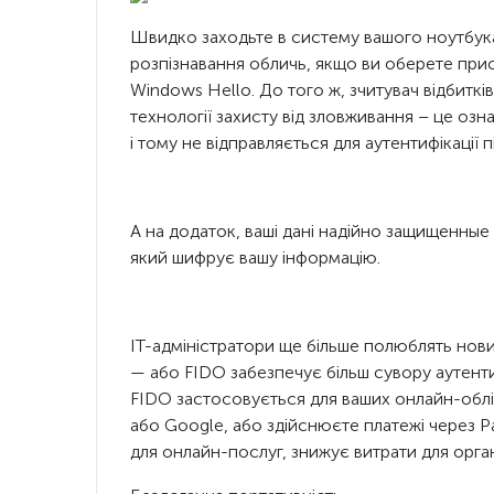
Швидко заходьте в систему вашого ноутбук
розпізнавання обличь, якщо ви оберете при
Windows Hello. До того ж, зчитувач відбитк
технології захисту від зловживання – це озн
і тому не відправляється для аутентифікації п
А на додаток, ваші дані надійно защищенные
який шифрує вашу інформацію.
ІТ-адміністратори ще більше полюблять новий
— або FIDO забезпечує більш сувору аутентиф
FIDO застосовується для ваших онлайн-облік
або Google, або здійснюєте платежі через Pa
для онлайн-послуг, знижує витрати для орган