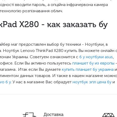
хідності вводити пароль, а опційна інфрачервона камера
технологію розпізнавання облич.
Pad X280 - как заказать бу
йбер маг предоставлен выбор бу техники - Ноутбуки, в
а. Ноутбук Lenovo ThinkPad X280 купить Вы можете онлайн 
ионам Украины. Советуем ознакомится с
б у ноутбуки asus
,
 офисе. Если Вы активно пользуетесь
планшет бу из европы
магазина.. Итак если Вы думаете
купить планшет бу украина
и
тиментом данных товаров. И также в нашем магазине можн
vo б у
. У нас в магазине Вас обрадует
ноутбук эпл цена бу
и
Доставка