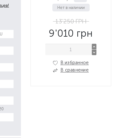
яцев!
Нет в наличии
13'250
ГРН
9'010
грн
0U
В избранное
В сравнение
20