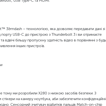
erbolt, USB Type-C та HDMI.
t™ 3&mdash – технологією, яка дозволяє передавати дані зі
ід порту USB-C до пристрою з Thunderbolt 3 і ви отримаєте
а вдвічі більшу пропускну здатність відео в порівнянні з буд
живлення інших пристроїв.
ew
ме тому ми розробили X280 з низкою засобів безпеки. З
и стікери на камеру ноутбука, аби забезпечити конфіденційні
хідно. Сенсорний зчитувач відбитків пальців Match-on-chip